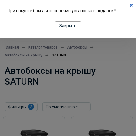
0
При покупке бокса и поперечин установка в подарок!!!
ПОДБОР ПО МАШИНЕ
Закрыть
все в одном месте
Главная
Каталог товаров
Автобоксы
Автобоксы на крышу
SATURN
Автобоксы на крышу
SATURN
Фильтры
2