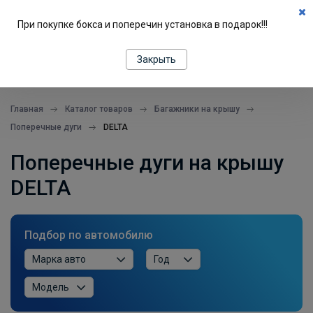
0
При покупке бокса и поперечин установка в подарок!!!
ПОДБОР ПО МАШИНЕ
Закрыть
все в одном месте
Главная
Каталог товаров
Багажники на крышу
Поперечные дуги
DELTA
Поперечные дуги на крышу
DELTA
Подбор по автомобилю