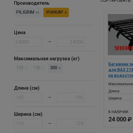
СОРТИРОВАТЬ
Производитель
PILIGRIM
УНИКАР
45
6
Цена
—
Максимальная нагрузка (кг)
Багажник 
120
150
300
0
0
6
для ВАЗ 21
на водосто
Максимальная
Длина (см)
Длина
—
Ширина
В НАЛИЧИИ
Ширина (см)
24 000 ₽
—