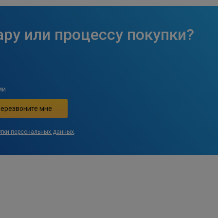
ару или процессу покупки?
ми
отки персональных данных
.