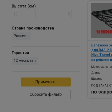
Высота (см)
—
Страна производства
Россия
6
Багажник 
для ВАЗ-212
Гарантия
Niva Travel
на рейлинги
12 месяцев
6
Максимальная
Длина
Ширина
ПОД ЗАКАЗ О
по запр
Сбросить фильтр