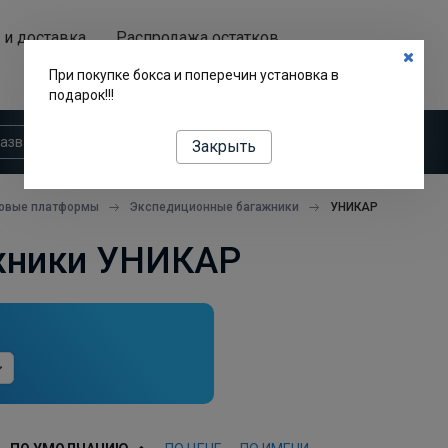
 и доставка
Распродажа остатков
Аренда автобоксов
При покупке бокса и поперечин установка в
подарок!!!
Закрыть
зовые платформы
Экспедиционные багажники
УНИКАР
жники УНИКАР