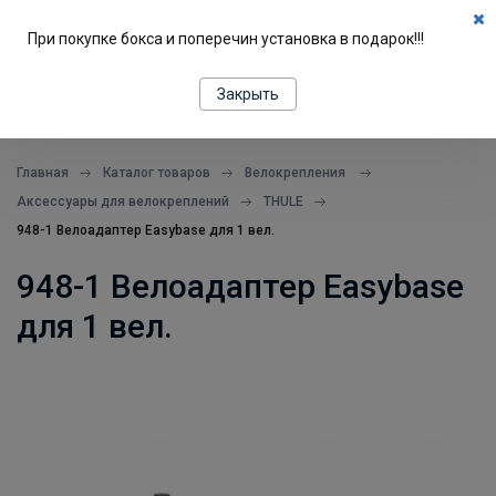
0
При покупке бокса и поперечин установка в подарок!!!
ПОДБОР ПО МАШИНЕ
Закрыть
все в одном месте
Главная
Каталог товаров
Велокрепления
Аксессуары для велокреплений
THULE
948-1 Велоадаптер Easybase для 1 вел.
948-1 Велоадаптер Easybase
для 1 вел.