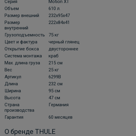
Серия
Motion XT
Объем
610 л.
Размер внешний
232х95х47
Размер
222x84x41
внутренний
Грузоподъемность
75 кг
Цвет и фактура
черный глянец
Открытие бокса
двустороннее
Система монтажа
краб
Мах. длина груза
215 см
Вес
25 кг
Артикул
6299B
Длина
232 см
Ширина
95 см
Высота
47 см
Страна
Германия
производства
Гарантия
60 месяцев
О бренде THULE