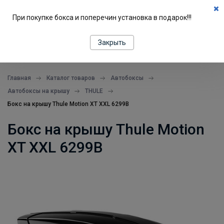
0
При покупке бокса и поперечин установка в подарок!!!
ПОДБОР ПО МАШИНЕ
Закрыть
все в одном месте
Главная
Каталог товаров
Автобоксы
Автобоксы на крышу
THULE
Бокс на крышу Thule Motion XT XXL 6299B
Бокс на крышу Thule Motion
XT XXL 6299B