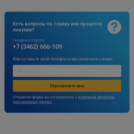
Есть вопросы по товару или процессу
покупки?
Телефон в Сургуте
+7 (3462) 666-109
Или оставьте свой телефон и мы свяжемся с вами
Отправляя форму вы соглашаетесь с
политикой обработки
персональных данных
.