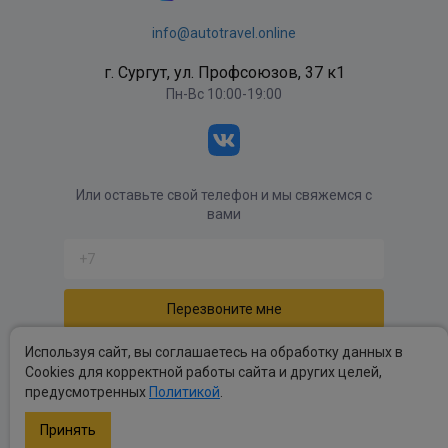
info@autotravel.online
г. Сургут, ул. Профсоюзов, 37 к1
Пн-Вс 10:00-19:00
Или оставьте свой телефон и мы свяжемся с
вами
Отправляя форму вы соглашаетесь с
политикой
Используя сайт, вы соглашаетесь на обработку данных в
обработки персональных данных
.
Cookies для корректной работы сайта и других целей,
предусмотренных
Политикой
.
Политика обработки персональных данных
.
Публичные оферты
.
Принять
Copyright autotravel © 2026 Все права защищены