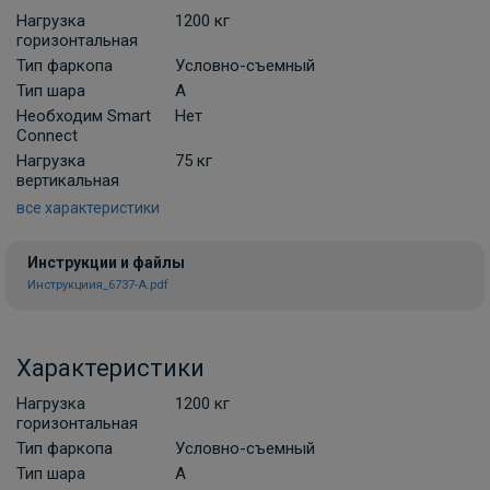
Нагрузка
1200 кг
В корзину
горизонтальная
Тип фаркопа
Условно-съемный
Тип шара
A
Штатная электрика 13-полюсная для
Необходим Smart
Нет
KIA Ceed Sporty Wagon
Connect
ПОД ЗАКАЗ ОТ 14 ДНЕЙ
Нагрузка
75 кг
по запросу
вертикальная
все характеристики
В корзину
Инструкции и файлы
Инструкциия_6737-A.pdf
Штатная электрика 7-полюсная для Kia
Ceed
Характеристики
ПОД ЗАКАЗ ОТ 14 ДНЕЙ
по запросу
Нагрузка
1200 кг
горизонтальная
В корзину
Тип фаркопа
Условно-съемный
Тип шара
A