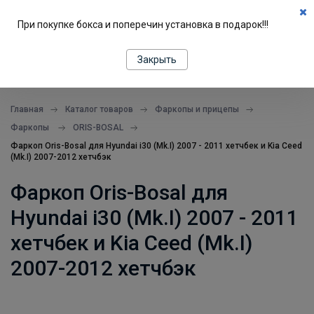
0
При покупке бокса и поперечин установка в подарок!!!
ПОДБОР ПО МАШИНЕ
Закрыть
все в одном месте
Главная
Каталог товаров
Фаркопы и прицепы
Фаркопы
ORIS-BOSAL
Фаркоп Oris-Bosal для Hyundai i30 (Mk.I) 2007 - 2011 хетчбек и Kia Ceed
(Mk.I) 2007-2012 хетчбэк
Фаркоп Oris-Bosal для
Hyundai i30 (Mk.I) 2007 - 2011
хетчбек и Kia Ceed (Mk.I)
2007-2012 хетчбэк