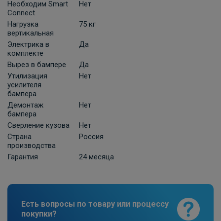
Необходим Smart
Нет
Штатная электрика фаркопа Hak-
Connect
System для Kia Ceed универсал 7-pin
Нагрузка
75 кг
вертикальная
ПОД ЗАКАЗ ОТ 14 ДНЕЙ
по запросу
Электрика в
Да
комплекте
Вырез в бампере
Да
В корзину
Утилизация
Нет
усилителя
бампера
Штатная электрика фаркопа Hak-
Демонтаж
Нет
бампера
System для Kia Ceed универсал 7-pin
Сверление кузова
Нет
ПОД ЗАКАЗ ОТ 14 ДНЕЙ
по запросу
Страна
Россия
производства
Гарантия
24 месяца
В корзину
Штатная электрика фаркопа Hak-
Есть вопросы по товару или процессу
System для Kia Ceed универсал 13-pin
покупки?