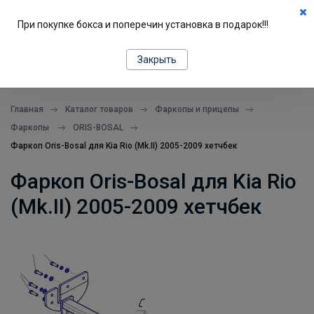
0
При покупке бокса и поперечин установка в подарок!!!
ПОДБОР ПО МАШИНЕ
Закрыть
все в одном месте
Главная
Каталог товаров
Фаркопы и прицепы
Фаркопы
ORIS-BOSAL
Фаркоп Oris-Bosal для Kia Rio (Mk.II) 2005-2009 хетчбек
Фаркоп Oris-Bosal для Kia Rio
(Mk.II) 2005-2009 хетчбек