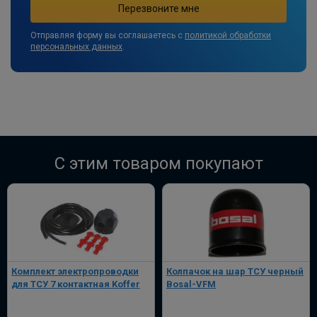
Отправляя форму вы соглашаетесь с
политикой обработки
персональных данных
.
C этим товаром покупают
Комплект электропроводки
Колпачок на шар ТСУ черный
для ТСУ 7 контактная Koffer
Bosal-VFM