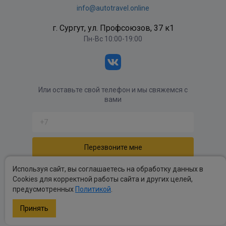
info@autotravel.online
г. Сургут, ул. Профсоюзов, 37 к1
Пн-Вс 10:00-19:00
Или оставьте свой телефон и мы свяжемся с
вами
Отправляя форму вы соглашаетесь с
политикой
Используя сайт, вы соглашаетесь на обработку данных в
обработки персональных данных
.
Cookies для корректной работы сайта и других целей,
предусмотренных
Политикой
.
Политика обработки персональных данных
.
Публичные оферты
.
Принять
Copyright autotravel © 2026 Все права защищены