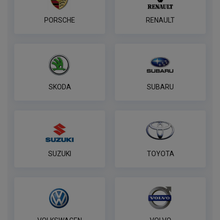
Комплект к фаркопу PROTECCSS с
блоком согласования Smart connect
PORSCHE
RENAULT
ПОД ЗАКАЗ ОТ 14 ДНЕЙ
по запросу
В корзину
SKODA
SUBARU
Розетка WESTFALIA 7 контактная
ПОД ЗАКАЗ ОТ 14 ДНЕЙ
по запросу
В корзину
SUZUKI
TOYOTA
7-контактная розетка Brink
ПОД ЗАКАЗ ОТ 14 ДНЕЙ
по запросу