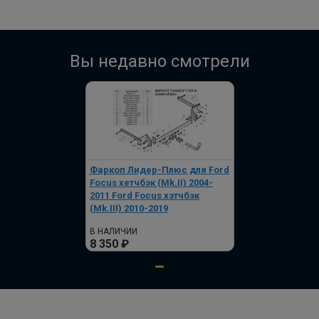
Полный комплект электропроводки
фаркопа Лидер-плюс, универсальный
ПОД ЗАКАЗ ОТ 14 ДНЕЙ
Вы недавно смотрели
по запросу
В корзину
Фаркоп Лидер-Плюс для Ford
Focus хетчбэк (Mk.II) 2004-
2011 Ford Focus хэтчбэк
(Mk.III) 2010-2019
В НАЛИЧИИ
8 350 ₽