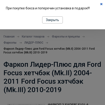
0
При покупке бокса и поперечин установка в подарок!!!
ПОДБОР ПО МАШИНЕ
Закрыть
все в одном месте
Главная
Каталог товаров
Фаркопы и прицепы
Фаркопы
ЛИДЕР-ПЛЮС
Фаркоп Лидер-Плюс для Ford Focus хетчбэк (Mk.II) 2004-2011 Ford
Focus хэтчбэк (Mk.III) 2010-2019
Фаркоп Лидер-Плюс для Ford
Focus хетчбэк (Mk.II) 2004-
2011 Ford Focus хэтчбэк
(Mk.III) 2010-2019