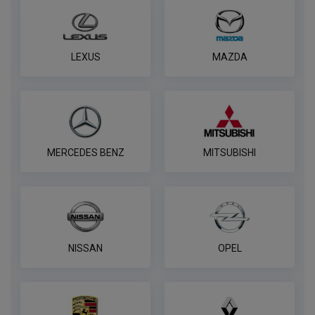
Универсальная электрика AvtoS к
LEXUS
MAZDA
фаркопу 7 pin
ПОД ЗАКАЗ ОТ 14 ДНЕЙ
по запросу
В корзину
MERCEDES BENZ
MITSUBISHI
Универсальная электрика к фаркопу
PROTECCSS с блоком согласования
Smart connect, комплект
ПОД ЗАКАЗ ОТ 14 ДНЕЙ
по запросу
NISSAN
OPEL
В корзину