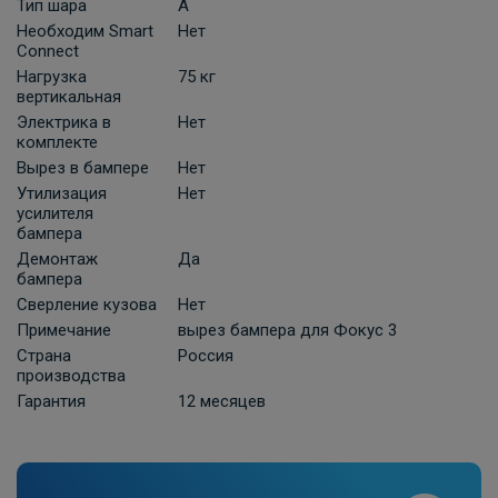
Тип шара
A
Комплект универсальной электрики
Необходим Smart
Нет
Grand 7-пин
Connect
Нагрузка
75 кг
ПОД ЗАКАЗ ОТ 10 ДНЕЙ
2 210 ₽
вертикальная
Электрика в
Нет
комплекте
В корзину
Вырез в бампере
Нет
Утилизация
Нет
усилителя
бампера
Универсальная электрика к фаркопу
КонцептАвто с блоком согласования
Демонтаж
Да
бампера
-13pin
Сверление кузова
Нет
ПОД ЗАКАЗ ОТ 10 ДНЕЙ
11 740 ₽
Примечание
вырез бампера для Фокус 3
Страна
Россия
производства
В корзину
Гарантия
12 месяцев
Штатная электрика фаркопа Hak-
System для Ford Focus III седан/