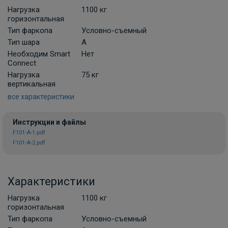
В корзину
Нагрузка
1100 кг
горизонтальная
Тип фаркопа
Условно-съемный
Комплект универсальной
Тип шара
A
электропроводки фаркопа Лидер-плюс
Необходим Smart
Нет
(Россия)
Connect
В НАЛИЧИИ
Нагрузка
75 кг
900 ₽
вертикальная
все характеристики
В корзину
Инструкции и файлы
F101-A-1.pdf
F101-A-2.pdf
Комплект универсальной
электропроводки фаркопа Artway
В НАЛИЧИИ
700 ₽
Характеристики
Нагрузка
1100 кг
В корзину
горизонтальная
Тип фаркопа
Условно-съемный