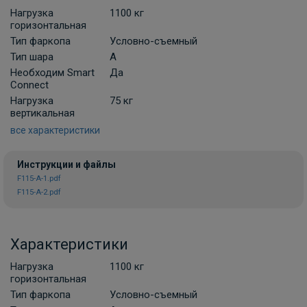
Нагрузка
1100 кг
горизонтальная
Комплект универсальной электрики
Тип фаркопа
Условно-съемный
Koffer с блоком согласования 7-пин
Тип шара
A
Необходим Smart
В НАЛИЧИИ
Да
3 000 ₽
Connect
Нагрузка
75 кг
вертикальная
В корзину
все характеристики
Инструкции и файлы
Набор электрики фаркопа КонцептАвто
F115-A-1.pdf
KA.SC.7.2 с блоком согласования 7-пин
F115-A-2.pdf
ПОД ЗАКАЗ ОТ 10 ДНЕЙ
7 800 ₽
Характеристики
В корзину
Нагрузка
1100 кг
горизонтальная
Тип фаркопа
Условно-съемный
Комплект универсальной электрики