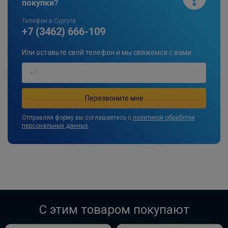
покупки?
Max , Mondeo седан/хетчбек/универсал
/ Galaxy , Kuga, Transit Connect V4 -7pin
Телефон в Сургуте
+7 (3462) 666-109
ПОД ЗАКАЗ ОТ 14 ДНЕЙ
по запросу
Или оставьте свой телефон и мы свяжемся с вами
В корзину
Штатная электрика фаркопа ​Hak-
System для Ford Focus/Mondeo/C-
Отправляя форму вы соглашаетесь с
политикой обработки
Max/Grand C-Max/Galaxy/S-
персональных данных
.
Max/Kuga/Transit-7pin
ПОД ЗАКАЗ ОТ 14 ДНЕЙ
по запросу
В корзину
C этим товаром покупают
Комплект электрики фаркопа
WESTFALIA универсальный с блоком