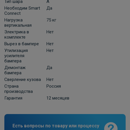
КонцептАвто с блоком согласования 7-
Тип шара
A
пин
Необходим Smart
Да
Connect
ПОД ЗАКАЗ ОТ 10 ДНЕЙ
3 630 ₽
Нагрузка
75 кг
вертикальная
Электрика в
Нет
В корзину
комплекте
Вырез в бампере
Нет
Утилизация
Нет
Универсальная электрика к фаркопу
усилителя
бампера
КонцептАвто с блоком согласования
-13pin
Демонтаж
Да
бампера
ПОД ЗАКАЗ ОТ 10 ДНЕЙ
Сверление кузова
Нет
11 740 ₽
Страна
Россия
производства
В корзину
Гарантия
12 месяцев
Штатная электрика фаркопа Hak-
System для Ford Focus III седан/
Есть вопросы по товару или процессу
хетчбек/универсал , C-Max , Grand C-