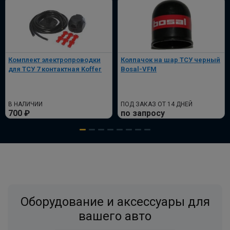
согласования
ПОД ЗАКАЗ ОТ 14 ДНЕЙ
по запросу
В корзину
Комплект электропроводки
Колпачок на шар ТСУ черный
для ТСУ 7 контактная Koffer
Bosal-VFM
Комплект универсальной электрики
В НАЛИЧИИ
ПОД ЗАКАЗ ОТ 14 ДНЕЙ
WESTFALIA с блоком согласования 7-
700 ₽
по запросу
пин
ПОД ЗАКАЗ ОТ 14 ДНЕЙ
по запросу
В корзину
Оборудование и аксессуары для
Комплект универсальной электрики
WESTFALIA с блоком согласования 13-
вашего авто
пин