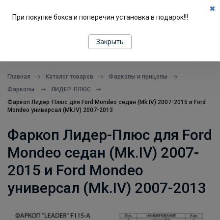
0
При покупке бокса и поперечин установка в подарок!!!
ПОДБОР ПО МАШИНЕ
Закрыть
все в одном месте
Главная
Каталог товаров
Фаркопы и прицепы
Фаркопы
ЛИДЕР-ПЛЮС
Фаркоп Лидер-Плюс для Ford Mondeo седан (Mk.IV) 2007-2015 и Ford
Mondeo универсал (Mk.IV) 2007-2013
Фаркоп Лидер-Плюс для Ford
Mondeo седан (Mk.IV) 2007-
2015 и Ford Mondeo
универсал (Mk.IV) 2007-2013