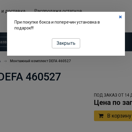
 и доставка
Распродажа остатков
Аренда автобоксов
При покупке бокса и поперечин установка в
подарок!!!
Закрыть
A
Монтажный комплект DEFA 460527
DEFA 460527
ПОД ЗАКАЗ ОТ 14 
Цена по за
В корзину