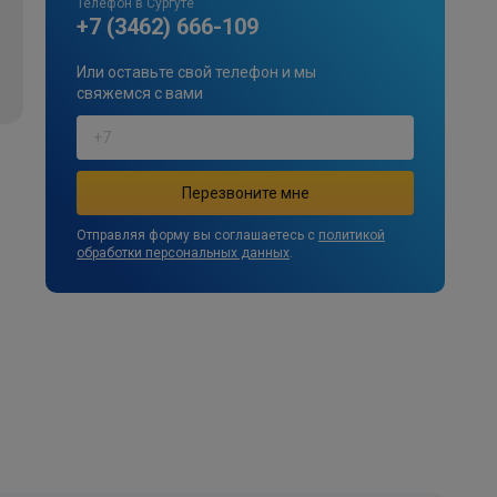
Телефон в Сургуте
+7 (3462) 666-109
Или оставьте свой телефон и мы
свяжемся с вами
Отправляя форму вы соглашаетесь с
политикой
обработки персональных данных
.