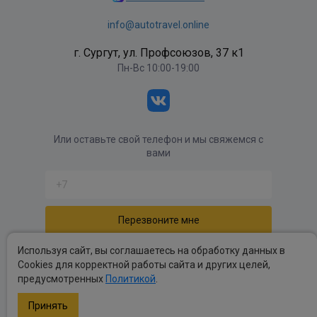
info@autotravel.online
г. Сургут, ул. Профсоюзов, 37 к1
Пн-Вс 10:00-19:00
Или оставьте свой телефон и мы свяжемся с
вами
Отправляя форму вы соглашаетесь с
политикой
Используя сайт, вы соглашаетесь на обработку данных в
обработки персональных данных
.
Cookies для корректной работы сайта и других целей,
предусмотренных
Политикой
.
Политика обработки персональных данных
.
Публичные оферты
.
Принять
Copyright autotravel © 2026 Все права защищены