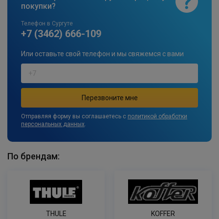
покупки?
Телефон в Сургуте
+7 (3462) 666-109
Или оставьте свой телефон и мы свяжемся с вами
Отправляя форму вы соглашаетесь с
политикой обработки
персональных данных
.
По брендам:
THULE
KOFFER