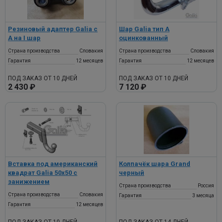
Резиновый адаптер Galia с
Шар Galia ​тип A
A на I шар
оцинкованный
Страна производства
Словакия
Страна производства
Словакия
Гарантия
12 месяцев
Гарантия
12 месяцев
ПОД ЗАКАЗ ОТ 10 ДНЕЙ
ПОД ЗАКАЗ ОТ 10 ДНЕЙ
2 430 ₽
7 120 ₽
Вставка под американский
Колпачёк шара ​Grand
квадрат Galia 50x50 с
черный
занижением
Страна производства
Россия
Страна производства
Словакия
Гарантия
3 месяца
Гарантия
12 месяцев