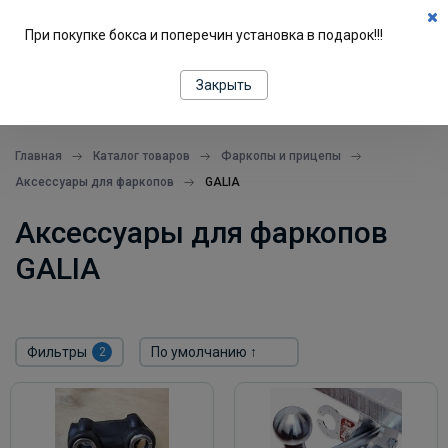
0
При покупке бокса и поперечин установка в подарок!!!
ПОДБОР ПО МАШИНЕ
Закрыть
все в одном месте
Главная
Каталог товаров
Фаркопы и прицепы
Аксессуары для фаркопов
GALIA
Аксессуары для фаркопов
GALIA
Фильтры
2