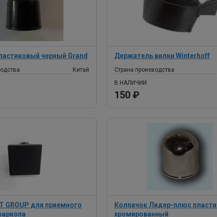
ластиковый черный Grand
Держатель вилки Winterhoff
водства
Китай
Страна производства
В НАЛИЧИИ
150 ₽
T GROUP для приемного
Колпачок Лидер-плюс пласт
фаркопа
хромированный