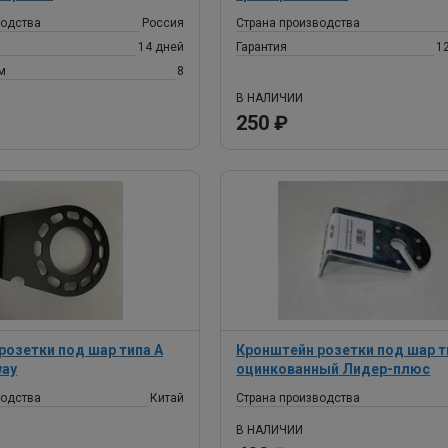
водства
Россия
Страна производства
14 дней
Гарантия
1
м
8
В НАЛИЧИИ
250 ₽
розетки под шар типа А
Кронштейн розетки под шар т
way
оцинкованный Лидер-плюс
водства
Китай
Страна производства
В НАЛИЧИИ