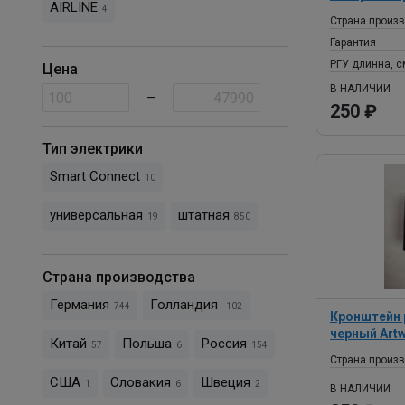
AIRLINE
4
Страна произ
Гарантия
РГУ длинна, с
Цена
В НАЛИЧИИ
—
250 ₽
Тип электрики
Smart Connect
10
универсальная
штатная
19
850
Страна производства
Германия
Голландия
744
102
Кронштейн 
черный Art
Китай
Польша
Россия
57
6
154
Страна произ
США
Словакия
Швеция
1
6
2
В НАЛИЧИИ