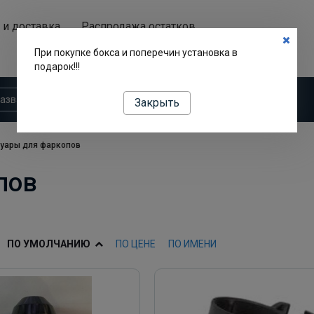
 и доставка
Распродажа остатков
Аренда автобоксов
При покупке бокса и поперечин установка в
подарок!!!
Закрыть
уары для фаркопов
пов
ПО УМОЛЧАНИЮ
ПО ЦЕНЕ
ПО ИМЕНИ