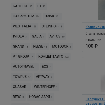
БАЛТЕКС
ET
38
12
HAK-SYSTEM
BRINK
614
101
WESTFALIA
STEINHOFF
Колпачок п
129
1
Страна произ
IMIOLA
GALIA
AVTOS
3
7
10
В НАЛИЧИИ
100 ₽
GRAND
REESE
MOTODOR
13
41
1
PT GROUP
КОНЦЕПТАВТО
17
302
AUTOTRAVEL
ECS
1
7
TOWRUS
ARTWAY
47
9
QUASAR
WINTERHOFF
1
1
BERG
НОВАЯ ЗАРЯ
3
3
Заглушка P
отверстия 