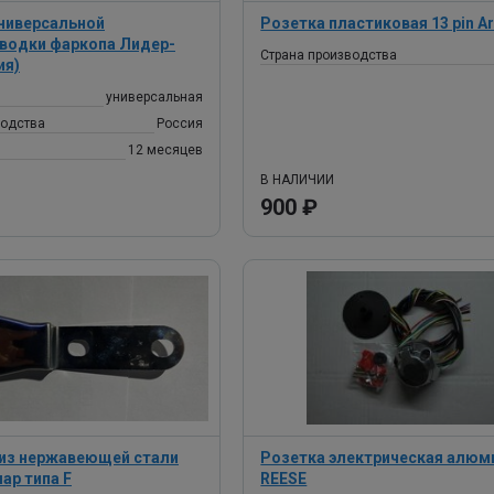
ниверсальной
Розетка пластиковая 13 pin A
водки фаркопа Лидер-
Страна производства
ия)
универсальная
водства
Россия
12 месяцев
В НАЛИЧИИ
900 ₽
из нержавеющей стали
Розетка электрическая алюм
шар типа F
REESE