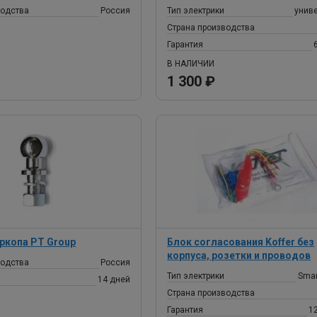
водства
Россия
Тип электрики
унив
Страна производства
Гарантия
В НАЛИЧИИ
1 300 ₽
ркопа PT Group
Блок согласования Koffer без
корпуса, розетки и проводов
водства
Россия
Тип электрики
Smar
14 дней
Страна производства
Гарантия
1