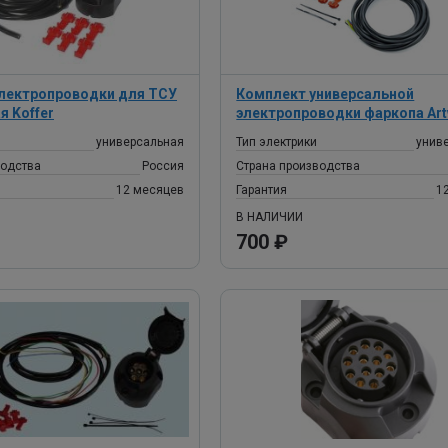
лектропроводки для ТСУ
Комплект универсальной
я Koffer
электропроводки фаркопа Ar
универсальная
Тип электрики
унив
водства
Россия
Страна производства
12 месяцев
Гарантия
1
В НАЛИЧИИ
700 ₽