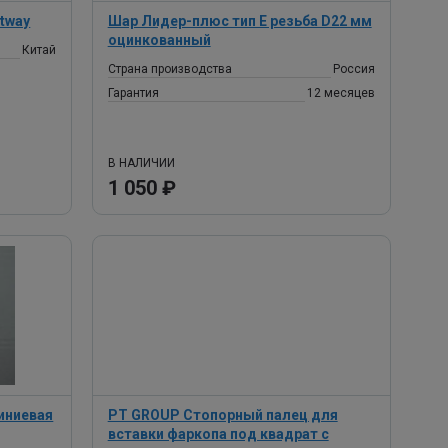
rtway
Шар Лидер-плюс тип Е резьба D22 мм
оцинкованный
Китай
Страна производства
Россия
Гарантия
12 месяцев
В НАЛИЧИИ
1 050 ₽
иниевая
PT GROUP Стопорный палец для
вставки фаркопа под квадрат с