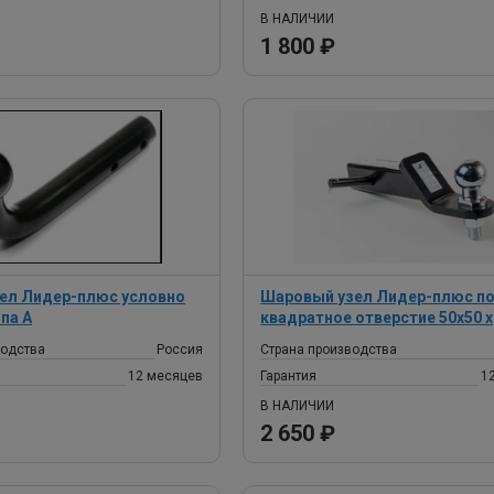
В НАЛИЧИИ
1 800 ₽
ел Лидер-плюс условно
Шаровый узел Лидер-плюс п
па A
квадратное отверстие 50х50 
водства
Россия
Страна производства
12 месяцев
Гарантия
1
В НАЛИЧИИ
2 650 ₽