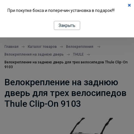
0
При покупке бокса и поперечин установка в подарок!!!
ПОДБОР ПО МАШИНЕ
Закрыть
все в одном месте
Главная
Каталог товаров
Велокрепления
Велокрепления на заднюю дверь
THULE
Велокрепление на заднюю дверь для трех велосипедов Thule Clip-On
9103
Велокрепление на заднюю
дверь для трех велосипедов
Thule Clip-On 9103