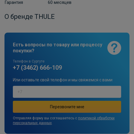
Гарантия
60 месяцев
О бренде THULE
Есть вопросы по товару или процессу
покупки?
Телефон в Сургуте
+7 (3462) 666-109
Или оставьте свой телефон и мы свяжемся с вами
Отправляя форму вы соглашаетесь с
политикой обработки
персональных данных
.