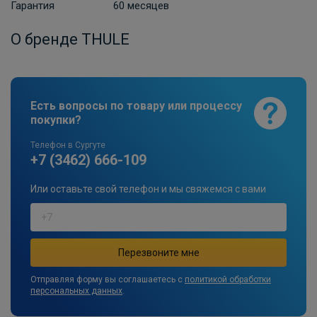
Гарантия
60 месяцев
О бренде THULE
Есть вопросы по товару или процессу
покупки?
Телефон в Сургуте
+7 (3462) 666-109
Или оставьте свой телефон и мы свяжемся с вами
Отправляя форму вы соглашаетесь с
политикой обработки
персональных данных
.