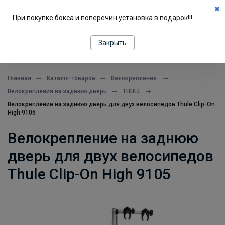
0
При покупке бокса и поперечин установка в подарок!!!
ПОДБОР ПО МАШИНЕ
Закрыть
все в одном месте
Главная
Каталог товаров
Велокрепления
Велокрепления на заднюю дверь
THULE
Велокрепление на заднюю дверь для двух велосипедов Thule Clip-On
High 9105
Велокрепление на заднюю
дверь для двух велосипедов
Thule Clip-On High 9105