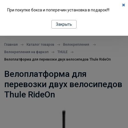
0
При покупке бокса и поперечин установка в подарок!!!
ПОДБОР ПО МАШИНЕ
Закрыть
все в одном месте
Главная
Каталог товаров
Велокрепления
Велокрепления на фаркоп
THULE
Велоплатформа для перевозки двух велосипедов Thule RideOn
Велоплатформа для
перевозки двух велосипедов
Thule RideOn