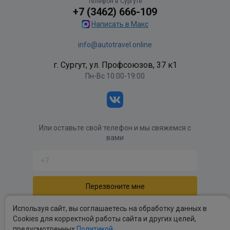
Телефон в Сургуте
+7 (3462) 666-109
Написать в Макс
info@autotravel.online
г. Сургут, ул. Профсоюзов, 37 к1
Пн-Вс 10:00-19:00
Или оставьте свой телефон и мы свяжемся с
вами
Отправляя форму вы соглашаетесь с
политикой
Используя сайт, вы соглашаетесь на обработку данных в
обработки персональных данных
.
Cookies для корректной работы сайта и других целей,
предусмотренных
Политикой
.