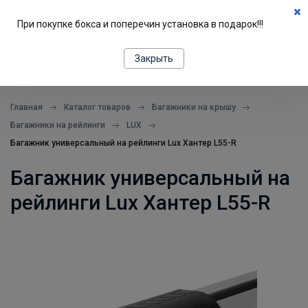
0
При покупке бокса и поперечин установка в подарок!!!
ПОДБОР ПО МАШИНЕ
Закрыть
все в одном месте
Главная
Каталог товаров
Багажники на крышу
Багажники на рейлинги
LUX
Багажник универсальный на рейлинги Lux Хантер L55-R
Багажник универсальный на
рейлинги Lux Хантер L55-R