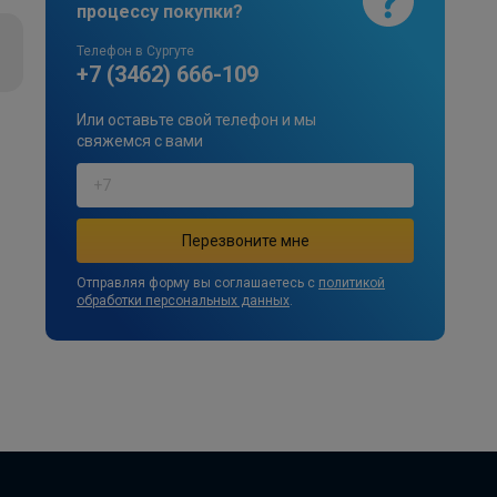
процессу покупки?
Телефон в Сургуте
+7 (3462) 666-109
Или оставьте свой телефон и мы
свяжемся с вами
Отправляя форму вы соглашаетесь с
политикой
обработки персональных данных
.