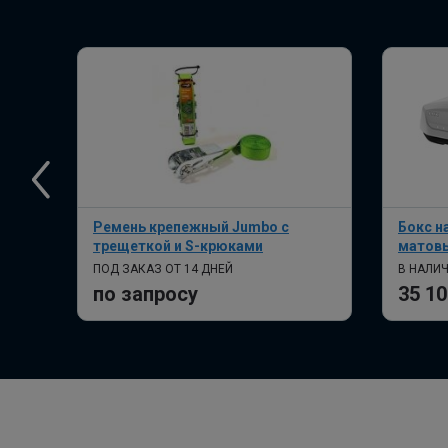
Ремень крепежный Jumbo с
Бокс н
трещеткой и S-крюками
матов
ПОД ЗАКАЗ ОТ 14 ДНЕЙ
В НАЛИ
по запросу
35 10