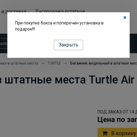
 и доставка
Распродажа остатков
Аренда автобоксов
При покупке бокса и поперечин установка в
подарок!!!
Закрыть
ики в штатные места
TURTLE
Багажник модельный в штатные места T
татные места Turtle Air 3 
ПОД ЗАКАЗ ОТ 14 
Цена по за
В корзину