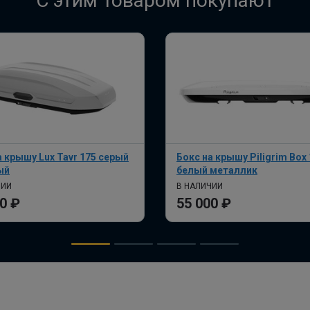
C этим товаром покупают
а крышу Lux Tavr 175 серый
Бокс на крышу Piligrim Box
ый
белый металлик
ЧИИ
В НАЛИЧИИ
0 ₽
55 000 ₽