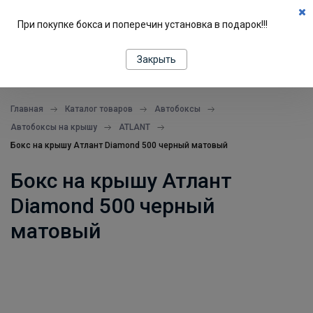
0
При покупке бокса и поперечин установка в подарок!!!
ПОДБОР ПО МАШИНЕ
Закрыть
все в одном месте
Главная
Каталог товаров
Автобоксы
Автобоксы на крышу
ATLANT
Бокс на крышу Атлант Diamond 500 черный матовый
Бокс на крышу Атлант
Diamond 500 черный
матовый