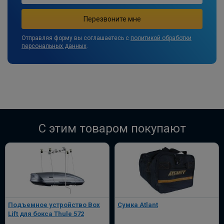
Отправляя форму вы соглашаетесь с
политикой обработки
персональных данных
.
C этим товаром покупают
Подъемное устройство Box
Сумка Atlant
Lift для бокса Thule 572