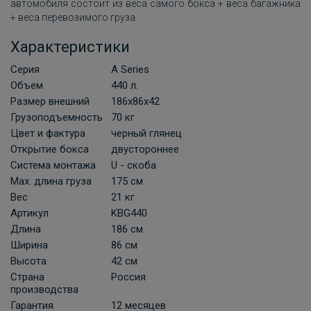
автомобиля состоит из веса самого бокса + веса багажника
+ веса перевозимого груза.
Характеристики
Серия
A Series
Объем
440 л.
Размер внешний
186х86х42
Грузоподъемность
70 кг
Цвет и фактура
черный глянец
Открытие бокса
двустороннее
Система монтажа
U - скоба
Мах. длина груза
175 см
Вес
21 кг
Артикул
KBG440
Длина
186 см
Ширина
86 см
Высота
42 см
Страна
Россия
производства
Гарантия
12 месяцев