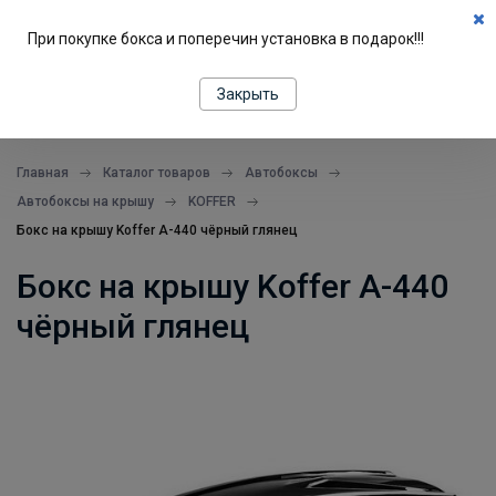
0
При покупке бокса и поперечин установка в подарок!!!
ПОДБОР ПО МАШИНЕ
Закрыть
все в одном месте
Главная
Каталог товаров
Автобоксы
Автобоксы на крышу
KOFFER
Бокс на крышу Koffer А-440 чёрный глянец
Бокс на крышу Koffer А-440
чёрный глянец