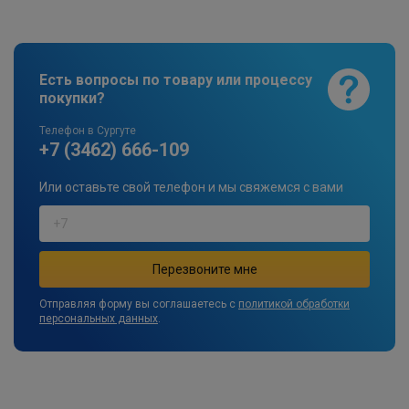
Есть вопросы по товару или процессу
покупки?
Телефон в Сургуте
+7 (3462) 666-109
Или оставьте свой телефон и мы свяжемся с вами
Отправляя форму вы соглашаетесь с
политикой обработки
персональных данных
.