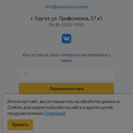
info@autotravel.online
г. Сургут, ул. Профсоюзов, 37 к1
Пн-Вс 10:00-19:00
Или оставьте свой телефон и мы свяжемся с
вами
Отправляя форму вы соглашаетесь с
политикой
Используя сайт, вы соглашаетесь на обработку данных в
обработки персональных данных
.
Cookies для корректной работы сайта и других целей,
предусмотренных
Политикой
.
Политика обработки персональных данных
.
Публичные оферты
.
Принять
Copyright autotravel © 2026 Все права защищены