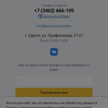
Телефон в Сургуте
+7 (3462) 666-109
Написать в Макс
info@autotravel.online
г. Сургут, ул. Профсоюзов, 37 к1
Пн-Вс 10:00-19:00
Или оставьте свой телефон и мы свяжемся с
вами
Отправляя форму вы соглашаетесь с
политикой
Используя сайт, вы соглашаетесь на обработку данных в
обработки персональных данных
.
Cookies для корректной работы сайта и других целей,