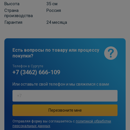
Высота
35 см
Страна
Россия
производства
Гарантия
24 месяца
Есть вопросы по товару или процессу
покупки?
Телефон в Сургуте
+7 (3462) 666-109
Или оставьте свой телефон и мы свяжемся с вами
Отправляя форму вы соглашаетесь с
политикой обработки
персональных данных
.