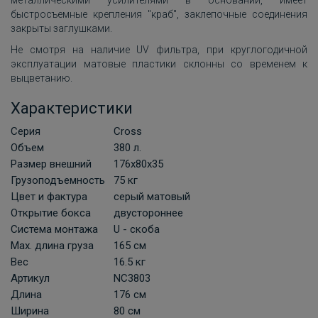
металлическими усилителями в основании, имеет
быстросъемные крепления "краб", заклепочные соединения
закрыты заглушками.
Не смотря на наличие UV фильтра, при круглогодичной
эксплуатации матовые пластики склонны со временем к
выцветанию.
Характеристики
Серия
Cross
Объем
380 л.
Размер внешний
176х80х35
Грузоподъемность
75 кг
Цвет и фактура
серый матовый
Открытие бокса
двустороннее
Система монтажа
U - скоба
Мах. длина груза
165 см
Вес
16.5 кг
Артикул
NC3803
Длина
176 см
Ширина
80 см