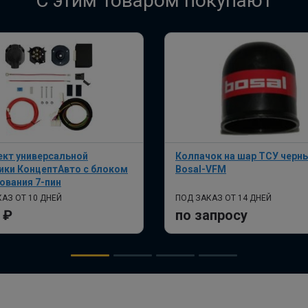
C этим товаром покупают
кт универсальной
Колпачок на шар ТСУ черн
ики КонцептАвто с блоком
Bosal-VFM
ования 7-пин
АЗ ОТ 10 ДНЕЙ
ПОД ЗАКАЗ ОТ 14 ДНЕЙ
 ₽
по запросу