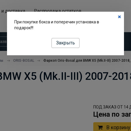
 и доставка
Распродажа остатков
Аренда автобоксов
При покупке бокса и поперечин установка в
подарок!!!
Закрыть
пы
ORIS-BOSAL
Фаркоп Oris-Bosal для BMW X5 (Mk.II-III) 2007-2018,
MW X5 (Mk.II-III) 2007-201
ПОД ЗАКАЗ ОТ 14 
Цена по за
В корзину