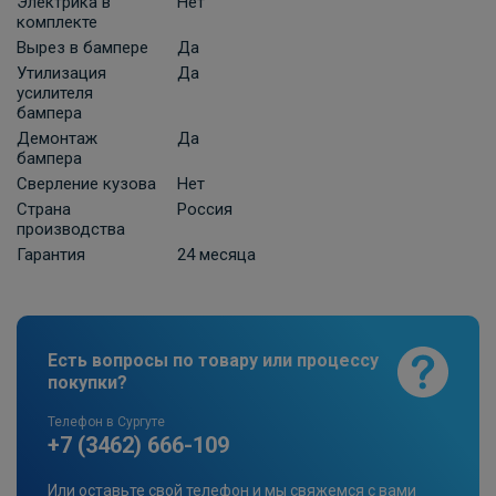
2 210 ₽
Электрика в
Нет
комплекте
Вырез в бампере
Да
В корзину
Утилизация
Да
усилителя
бампера
Универсальная электрика к фаркопу
Демонтаж
Да
бампера
КонцептАвто с блоком согласования
-13pin
Сверление кузова
Нет
Страна
Россия
ПОД ЗАКАЗ ОТ 10 ДНЕЙ
11 740 ₽
производства
Гарантия
24 месяца
В корзину
Есть вопросы по товару или процессу
Розетка к ТСУ EDV 7P с электрожгутом
покупки?
1,9 м в пакете (улучшенная) Bosal-VFM
ПОД ЗАКАЗ ОТ 14 ДНЕЙ
Телефон в Сургуте
по запросу
+7 (3462) 666-109
В корзину
Или оставьте свой телефон и мы свяжемся с вами