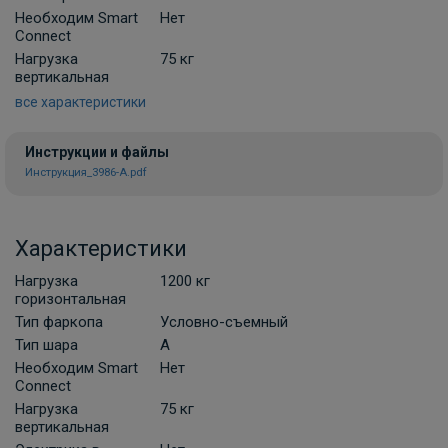
электропроводки фаркопа Лидер-плюс
Необходим Smart
Нет
(Россия)
Connect
В НАЛИЧИИ
Нагрузка
75 кг
900 ₽
вертикальная
все характеристики
В корзину
Инструкции и файлы
Инструкция_3986-A.pdf
Комплект универсальной
электропроводки фаркопа Artway
Характеристики
В НАЛИЧИИ
700 ₽
Нагрузка
1200 кг
горизонтальная
В корзину
Тип фаркопа
Условно-съемный
Тип шара
A
Необходим Smart
Нет
Комплект универсальной электрики
Connect
Grand 7-пин
Нагрузка
75 кг
вертикальная
ПОД ЗАКАЗ ОТ 10 ДНЕЙ