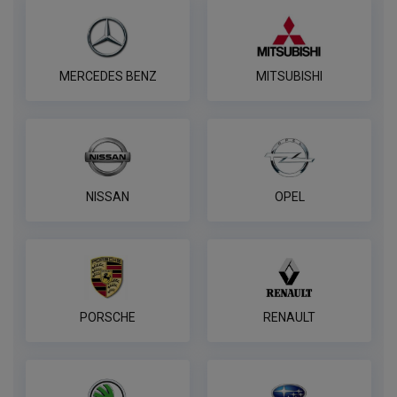
7-контактная розетка Brink
ПОД ЗАКАЗ ОТ 14 ДНЕЙ
по запросу
MERCEDES BENZ
MITSUBISHI
В корзину
Розетка WESTFALIA 7-pin,
универсальная
NISSAN
OPEL
ПОД ЗАКАЗ ОТ 14 ДНЕЙ
по запросу
В корзину
PORSCHE
RENAULT
Комплект электропроводки
КонцептАвто для ТСУ 7 контактная
ПОД ЗАКАЗ ОТ 14 ДНЕЙ