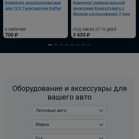
Комплект электропроводки
Комплект универсальной
для ТСУ 7 контактная Koffer
электрики КонцептАвто с
Комплект электрики фаркопа
блоком согласования 7-пин
универсальный без реле WESTFALIA 13-
пин
В НАЛИЧИИ
ПОД ЗАКАЗ ОТ 10 ДНЕЙ
ПОД ЗАКАЗ ОТ 14 ДНЕЙ
700 ₽
3 630 ₽
по запросу
В корзину
Универсальный комплект электрики
WESTFALIA
Оборудование и аксессуары для
ПОД ЗАКАЗ ОТ 14 ДНЕЙ
вашего авто
по запросу
В корзину
Розетка универсальная электрическая