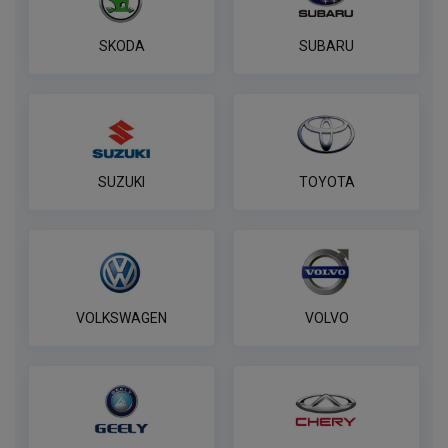
по запросу
SKODA
SUBARU
В корзину
Полный комплект электропроводки
фаркопа Лидер-плюс, универсальный
ПОД ЗАКАЗ ОТ 14 ДНЕЙ
SUZUKI
TOYOTA
по запросу
В корзину
VOLKSWAGEN
VOLVO