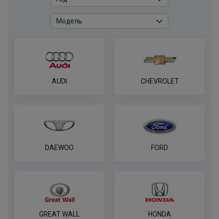
REESE
ПОД ЗАКАЗ ОТ 14 ДНЕЙ
по запросу
В корзину
AUDI
CHEVROLET
Универсальная электрика AvtoS к
фаркопу 7 pin
ПОД ЗАКАЗ ОТ 14 ДНЕЙ
по запросу
В корзину
DAEWOO
FORD
Универсальная электрика к фаркопу
PROTECCSS с блоком согласования
Smart connect, комплект
ПОД ЗАКАЗ ОТ 14 ДНЕЙ
GREAT WALL
HONDA