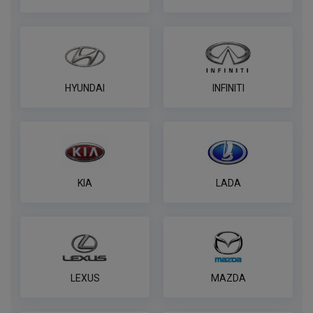
по запросу
В корзину
Комплект к фаркопу PROTECCSS с
HYUNDAI
INFINITI
блоком согласования Smart connect
ПОД ЗАКАЗ ОТ 14 ДНЕЙ
по запросу
В корзину
KIA
LADA
Розетка WESTFALIA 7 контактная
ПОД ЗАКАЗ ОТ 14 ДНЕЙ
по запросу
LEXUS
MAZDA
В корзину