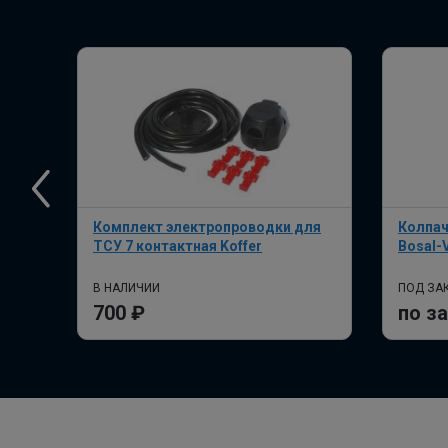
Комплект электропроводки для
Колпач
ТСУ 7 контактная Koffer
Bosal-
В НАЛИЧИИ
ПОД ЗАК
700 ₽
по з