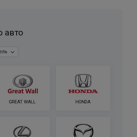
Универсальный комплект электрики WESTFALIA
для лёгкие коммерческие грузовики и
платформы
ПОД ЗАКАЗ ОТ 14 ДНЕЙ
о авто
по запросу
В корзину
Комплект электрики фаркопа универсальный без
реле WESTFALIA 7-пин
ПОД ЗАКАЗ ОТ 14 ДНЕЙ
по запросу
GREAT WALL
HONDA
В корзину
Комплект электрики фаркопа универсальный без
реле WESTFALIA 13-пин