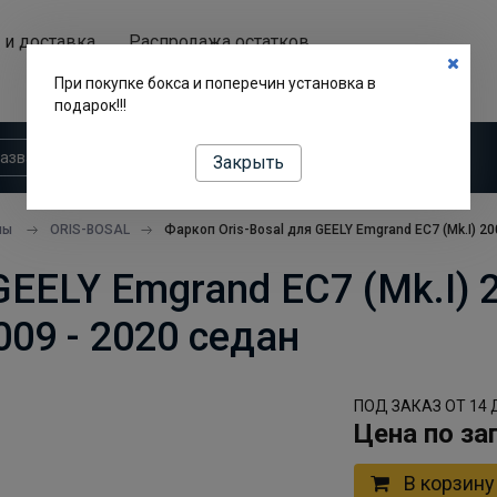
 и доставка
Распродажа остатков
Аренда автобоксов
При покупке бокса и поперечин установка в
подарок!!!
Закрыть
пы
ORIS-BOSAL
Фаркоп Oris-Bosal для GEELY Emgrand EC7 (Mk.I) 20
GEELY Emgrand EC7 (Mk.I) 2
009 - 2020 седан
ПОД ЗАКАЗ ОТ 14 
Цена по за
В корзину