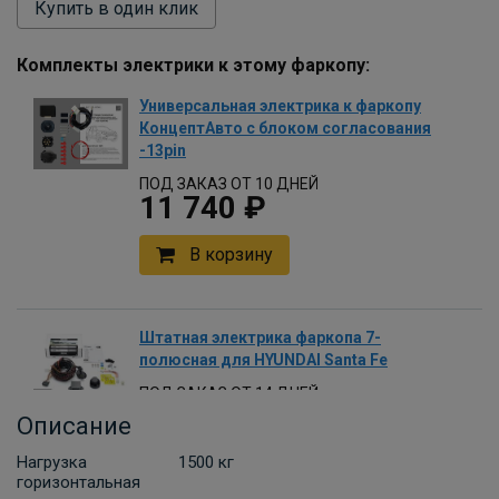
Купить в один клик
Комплекты электрики к этому фаркопу:
Универсальная электрика к фаркопу
КонцептАвто с блоком согласования
-13pin
ПОД ЗАКАЗ ОТ 10 ДНЕЙ
11 740 ₽
В корзину
Штатная электрика фаркопа 7-
полюсная для HYUNDAI Santa Fe
ПОД ЗАКАЗ ОТ 14 ДНЕЙ
по запросу
Описание
Нагрузка
1500 кг
В корзину
горизонтальная