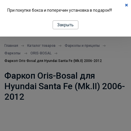
0
При покупке бокса и поперечин установка в подарок!!!
ПОДБОР ПО МАШИНЕ
Закрыть
все в одном месте
Главная
Каталог товаров
Фаркопы и прицепы
Фаркопы
ORIS-BOSAL
Фаркоп Oris-Bosal для Hyundai Santa Fe (Mk.II) 2006-2012
Фаркоп Oris-Bosal для
Hyundai Santa Fe (Mk.II) 2006-
2012