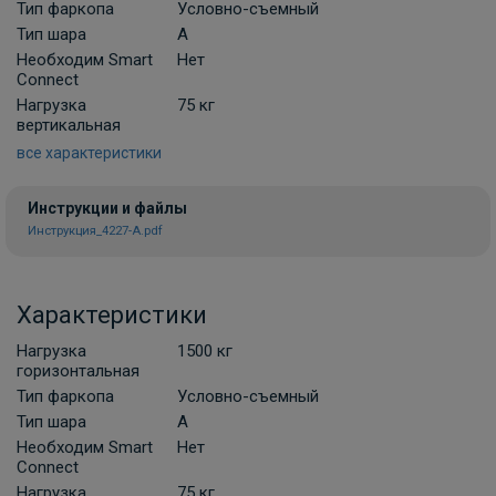
Тип фаркопа
Условно-съемный
Тип шара
A
Штатная электрика фаркоп Hak-System
Необходим Smart
Нет
для Hyundai Santa Fe 7-pin
Connect
ПОД ЗАКАЗ ОТ 14 ДНЕЙ
Нагрузка
75 кг
по запросу
вертикальная
все характеристики
В корзину
Инструкции и файлы
Инструкция_4227-A.pdf
Штатная электрика фаркопа Hak-
System для Hyundai Santa Fe 13-pin
Характеристики
ПОД ЗАКАЗ ОТ 14 ДНЕЙ
по запросу
Нагрузка
1500 кг
горизонтальная
В корзину
Тип фаркопа
Условно-съемный
Тип шара
A
Необходим Smart
Нет
Connect
Нагрузка
75 кг