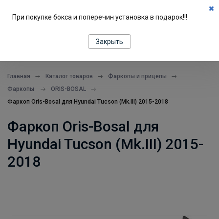
0
При покупке бокса и поперечин установка в подарок!!!
ПОДБОР ПО МАШИНЕ
Закрыть
все в одном месте
Главная
Каталог товаров
Фаркопы и прицепы
Фаркопы
ORIS-BOSAL
Фаркоп Oris-Bosal для Hyundai Tucson (Mk.III) 2015-2018
Фаркоп Oris-Bosal для
Hyundai Tucson (Mk.III) 2015-
2018