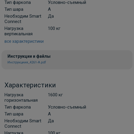
Комплект универсальной электрики
Тип фаркопа
Условно-съемный
Koffer с блоком согласования 7-пин
Тип шара
A
Необходим Smart
В НАЛИЧИИ
Да
3 000 ₽
Connect
Нагрузка
100 кг
вертикальная
В корзину
все характеристики
Инструкции и файлы
Набор электрики фаркопа КонцептАвто
Инструкциия_4261-A.pdf
KA.SC.7.2 с блоком согласования 7-пин
ПОД ЗАКАЗ ОТ 10 ДНЕЙ
7 800 ₽
Характеристики
В корзину
Нагрузка
1600 кг
горизонтальная
Тип фаркопа
Условно-съемный
Комплект универсальной электрики
Тип шара
A
КонцептАвто с блоком согласования 7-
Необходим Smart
Да
пин
Connect
Нагрузка
100 кг