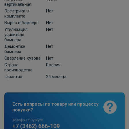
ПОД ЗАКАЗ ОТ 10 ДНЕЙ
3 630 ₽
вертикальная
Электрика в
Нет
комплекте
В корзину
Вырез в бампере
Нет
Утилизация
Нет
усилителя
бампера
Универсальная электрика к фаркопу
КонцептАвто с блоком согласования
Демонтаж
Нет
бампера
-13pin
Сверление кузова
Нет
ПОД ЗАКАЗ ОТ 10 ДНЕЙ
11 740 ₽
Страна
Россия
производства
Гарантия
24 месяца
В корзину
Штатная электрика фаркопа Hak-
Есть вопросы по товару или процессу
System для Hyundai Tucson /Kia
покупки?
Sportage -7pin
ПОД ЗАКАЗ ОТ 14 ДНЕЙ
Телефон в Сургуте
по запросу
+7 (3462) 666-109