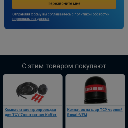
Отправляя форму вы соглашаетесь с
политикой обработки
персональных данных
.
C этим товаром покупают
Комплект электропроводки
Колпачок на шар ТСУ черный
для ТСУ 7 контактная Koffer
Bosal-VFM