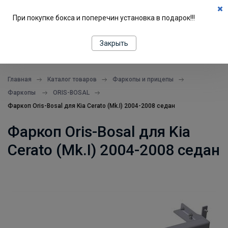
0
При покупке бокса и поперечин установка в подарок!!!
ПОДБОР ПО МАШИНЕ
Закрыть
все в одном месте
Главная
Каталог товаров
Фаркопы и прицепы
Фаркопы
ORIS-BOSAL
Фаркоп Oris-Bosal для Kia Cerato (Mk.I) 2004-2008 седан
Фаркоп Oris-Bosal для Kia
Cerato (Mk.I) 2004-2008 седан