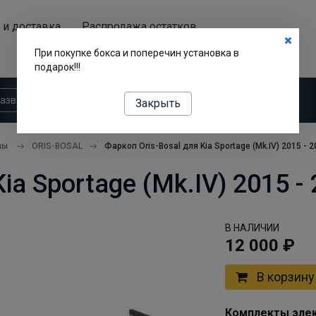
 и доставка
Распродажа остатков
Аренда автобоксов
При покупке бокса и поперечин установка в
подарок!!!
Закрыть
пы
ORIS-BOSAL
Фаркоп Oris-Bosal для Kia Sportage (Mk.IV) 2015 - 
ia Sportage (Mk.IV) 2015 -
В НАЛИЧИИ
12 000 ₽
В корзину
Комплекты элек