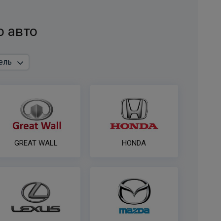
Hyundai Tucson/ Kia Sportage -13 pin
ПОД ЗАКАЗ ОТ 14 ДНЕЙ
о авто
по запросу
В корзину
Комплект электрики фаркопа WESTFALIA
универсальный с блоком согласования
ПОД ЗАКАЗ ОТ 14 ДНЕЙ
по запросу
GREAT WALL
HONDA
В корзину
Комплект универсальной электрики WESTFALIA с
блоком согласования 7-пин
ПОД ЗАКАЗ ОТ 14 ДНЕЙ