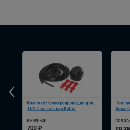
Комплект электропроводки для
Колпач
ТСУ 7 контактная Koffer
Bosal-
В НАЛИЧИИ
ПОД ЗАК
700 ₽
по з