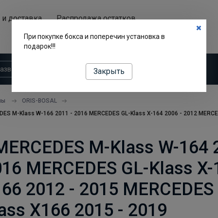
 и доставка
Распродажа остатков
Аренда автобоксов
При покупке бокса и поперечин установка в
подарок!!!
Закрыть
пы
ORIS-BOSAL
ES M-Klass W-166 2011 - 2016 MERCEDES GL-Klass X-164 2006 - 2012 MERCE
 MERCEDES M-Klass W-164 
016 MERCEDES GL-Klass X-1
66 2012 - 2015 MERCEDES 
ss X166 2015 - 2019