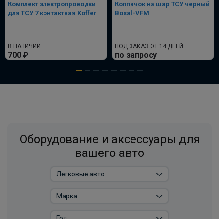
Комплект электропроводки
Колпачок на шар ТСУ черный
для ТСУ 7 контактная Koffer
Bosal-VFM
Комплект электрики фаркопа
универсальный без реле WESTFALIA 13-
пин
В НАЛИЧИИ
ПОД ЗАКАЗ ОТ 14 ДНЕЙ
ПОД ЗАКАЗ ОТ 14 ДНЕЙ
700 ₽
по запросу
по запросу
В корзину
Универсальный комплект электрики
WESTFALIA
Оборудование и аксессуары для
ПОД ЗАКАЗ ОТ 14 ДНЕЙ
вашего авто
по запросу
В корзину
Розетка универсальная электрическая