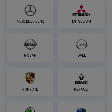
7-контактная розетка Brink
ПОД ЗАКАЗ ОТ 14 ДНЕЙ
по запросу
MERCEDES BENZ
MITSUBISHI
В корзину
Розетка WESTFALIA 7-pin,
универсальная
NISSAN
OPEL
ПОД ЗАКАЗ ОТ 14 ДНЕЙ
по запросу
В корзину
PORSCHE
RENAULT
Комплект электропроводки
КонцептАвто для ТСУ 7 контактная
ПОД ЗАКАЗ ОТ 14 ДНЕЙ