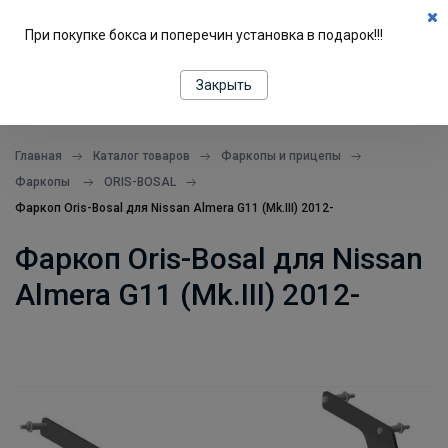
0
При покупке бокса и поперечин установка в подарок!!!
ПОДБОР ПО МАШИНЕ
Закрыть
все в одном месте
Главная
Каталог товаров
Фаркопы и прицепы
Фаркопы
ORIS-BOSAL
Фаркоп Oris-Bosal для Nissan Almera G11 (Mk.III) 2012-
Фаркоп Oris-Bosal для Nissan
Almera G11 (Mk.III) 2012-