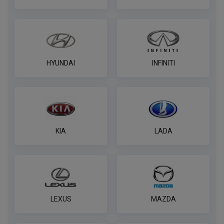
по запросу
В корзину
Комплект к фаркопу PROTECCSS с
HYUNDAI
INFINITI
блоком согласования Smart connect
ПОД ЗАКАЗ ОТ 14 ДНЕЙ
по запросу
В корзину
KIA
LADA
Розетка WESTFALIA 7 контактная
ПОД ЗАКАЗ ОТ 14 ДНЕЙ
по запросу
LEXUS
MAZDA
В корзину