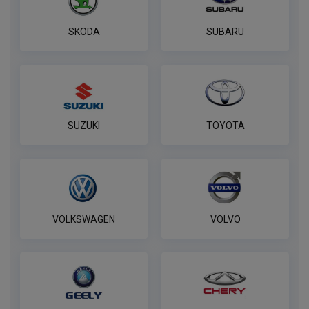
по запросу
SKODA
SUBARU
В корзину
Полный комплект электропроводки
фаркопа Лидер-плюс, универсальный
ПОД ЗАКАЗ ОТ 14 ДНЕЙ
SUZUKI
TOYOTA
по запросу
В корзину
VOLKSWAGEN
VOLVO