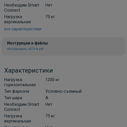
электропроводки фаркопа Лидер-плюс
Необходим Smart
Нет
(Россия)
Connect
В НАЛИЧИИ
Нагрузка
75 кг
900 ₽
вертикальная
все характеристики
В корзину
Инструкции и файлы
Инструкциия_4373-А.pdf
Комплект универсальной
электропроводки фаркопа Artway
Характеристики
В НАЛИЧИИ
700 ₽
Нагрузка
1200 кг
горизонтальная
В корзину
Тип фаркопа
Условно-съемный
Тип шара
A
Необходим Smart
Нет
Комплект универсальной электрики
Connect
Grand 7-пин
Нагрузка
75 кг
вертикальная
ПОД ЗАКАЗ ОТ 10 ДНЕЙ