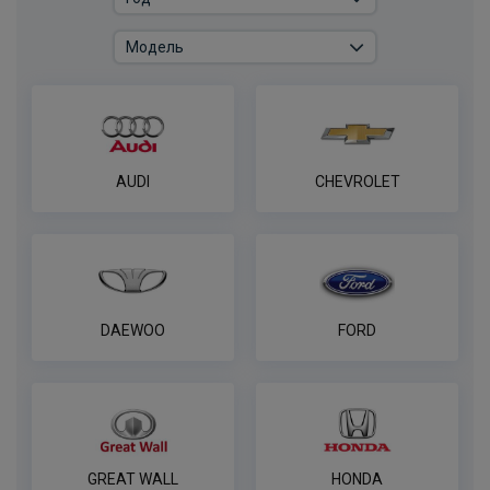
REESE
ПОД ЗАКАЗ ОТ 14 ДНЕЙ
по запросу
В корзину
AUDI
CHEVROLET
Универсальная электрика AvtoS к
фаркопу 7 pin
ПОД ЗАКАЗ ОТ 14 ДНЕЙ
по запросу
В корзину
DAEWOO
FORD
Универсальная электрика к фаркопу
PROTECCSS с блоком согласования
Smart connect, комплект
ПОД ЗАКАЗ ОТ 14 ДНЕЙ
GREAT WALL
HONDA