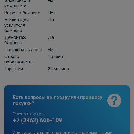
2 210 ₽
Электрика в
Нет
комплекте
Вырез в бампере
Нет
В корзину
Утилизация
Да
усилителя
бампера
Универсальная электрика к фаркопу
Демонтаж
Да
бампера
КонцептАвто с блоком согласования
-13pin
Сверление кузова
Нет
Страна
Россия
ПОД ЗАКАЗ ОТ 10 ДНЕЙ
11 740 ₽
производства
Гарантия
24 месяца
В корзину
Есть вопросы по товару или процессу
Розетка к ТСУ EDV 7P с электрожгутом
покупки?
1,9 м в пакете (улучшенная) Bosal-VFM
ПОД ЗАКАЗ ОТ 14 ДНЕЙ
Телефон в Сургуте
по запросу
+7 (3462) 666-109
В корзину
Или оставьте свой телефон и мы свяжемся с вами