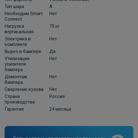
Тип шара
A
Необходим Smart
Нет
Комплект универсальной электрики
Connect
Grand 7-пин
Нагрузка
75 кг
вертикальная
ПОД ЗАКАЗ ОТ 10 ДНЕЙ
2 210 ₽
Электрика в
Нет
комплекте
Вырез в бампере
Да
В корзину
Утилизация
Нет
усилителя
бампера
Универсальная электрика к фаркопу
Демонтаж
Нет
бампера
КонцептАвто с блоком согласования
-13pin
Сверление кузова
Нет
Страна
Россия
ПОД ЗАКАЗ ОТ 10 ДНЕЙ
11 740 ₽
производства
Гарантия
24 месяца
В корзину