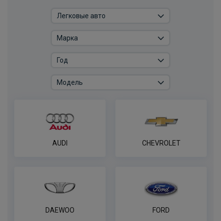
Розетка к ТСУ EDV 7P с электрожгутом
1,9 м в пакете (улучшенная) Bosal-VFM
ПОД ЗАКАЗ ОТ 14 ДНЕЙ
по запросу
В корзину
Универсальный комплект электрики
WESTFALIA для лёгкие коммерческие
AUDI
CHEVROLET
грузовики и платформы
ПОД ЗАКАЗ ОТ 14 ДНЕЙ
по запросу
В корзину
DAEWOO
FORD