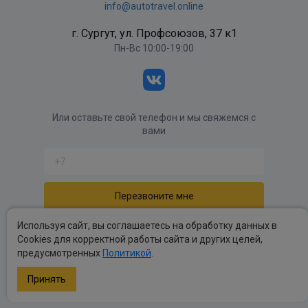
info@autotravel.online
г. Сургут, ул. Профсоюзов, 37 к1
Пн-Вс 10:00-19:00
Или оставьте свой телефон и мы свяжемся с
вами
Отправляя форму вы соглашаетесь с
политикой
Используя сайт, вы соглашаетесь на обработку данных в
обработки персональных данных
.
Cookies для корректной работы сайта и других целей,
предусмотренных
Политикой
.
Политика обработки персональных данных
.
Публичные оферты
.
Принять
Copyright autotravel © 2026 Все права защищены