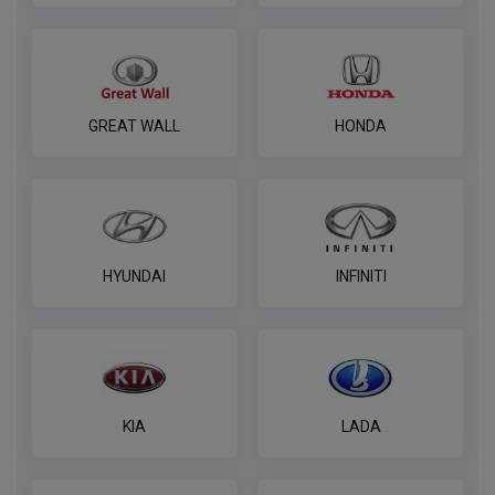
Комплект электрики фаркопа
универсальный без реле WESTFALIA 7-
пин
ПОД ЗАКАЗ ОТ 14 ДНЕЙ
по запросу
GREAT WALL
HONDA
В корзину
Комплект электрики фаркопа
универсальный без реле WESTFALIA 13-
HYUNDAI
INFINITI
пин
ПОД ЗАКАЗ ОТ 14 ДНЕЙ
по запросу
В корзину
KIA
LADA
Универсальный комплект электрики