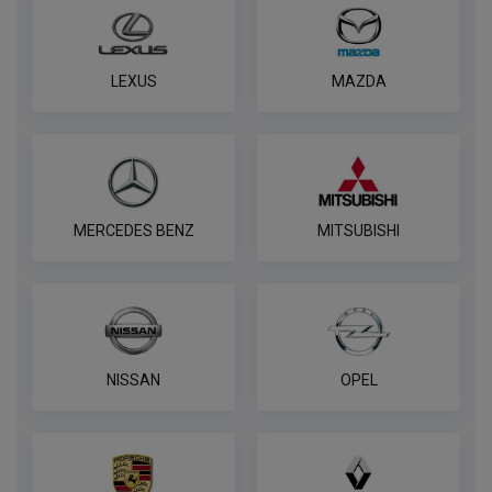
WESTFALIA
ПОД ЗАКАЗ ОТ 14 ДНЕЙ
по запросу
LEXUS
MAZDA
В корзину
Розетка универсальная электрическая
REESE
MERCEDES BENZ
MITSUBISHI
ПОД ЗАКАЗ ОТ 14 ДНЕЙ
по запросу
В корзину
NISSAN
OPEL
Универсальная электрика AvtoS к
фаркопу 7 pin
ПОД ЗАКАЗ ОТ 14 ДНЕЙ
по запросу