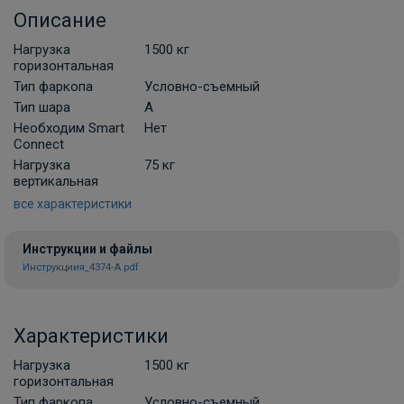
Описание
В корзину
Нагрузка
1500 кг
горизонтальная
Тип фаркопа
Условно-съемный
Комплект универсальной
Тип шара
A
электропроводки фаркопа Лидер-плюс
Необходим Smart
Нет
(Россия)
Connect
В НАЛИЧИИ
Нагрузка
75 кг
900 ₽
вертикальная
все характеристики
В корзину
Инструкции и файлы
Инструкциия_4374-A.pdf
Комплект универсальной
электропроводки фаркопа Artway
Характеристики
В НАЛИЧИИ
700 ₽
Нагрузка
1500 кг
горизонтальная
В корзину
Тип фаркопа
Условно-съемный