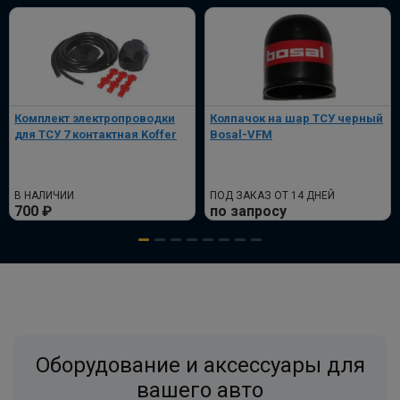
по запросу
В корзину
Штатная электрика фаркопа Hak-
Комплект электропроводки
Колпачок на шар ТСУ черный
System для Renault Duster -13pin
для ТСУ 7 контактная Koffer
Bosal-VFM
ПОД ЗАКАЗ ОТ 14 ДНЕЙ
по запросу
В НАЛИЧИИ
ПОД ЗАКАЗ ОТ 14 ДНЕЙ
В корзину
700 ₽
по запросу
Комплект подготовленной электрики с
блоком без разъемов Renault Duster
2020-
ПОД ЗАКАЗ ОТ 14 ДНЕЙ
по запросу
Оборудование и аксессуары для
вашего авто
В корзину