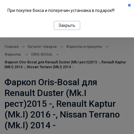
0
При покупке бокса и поперечин установка в подарок!!!
ПОДБОР ПО МАШИНЕ
Закрыть
все в одном месте
Главная
Каталог товаров
Фаркопы и прицепы
Фаркопы
ORIS-BOSAL
Фаркоп Oris-Bosal для Renault Duster (Mk.I рест)2015 -, Renault Kaptur
(Mk.I) 2016 -, Nissan Terrano (Mk.I) 2014 -
Фаркоп Oris-Bosal для
Renault Duster (Mk.I
рест)2015 -, Renault Kaptur
(Mk.I) 2016 -, Nissan Terrano
(Mk.I) 2014 -