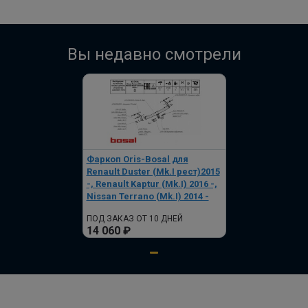
по запросу
В корзину
Вы недавно смотрели
Комплект электропроводки
КонцептАвто для ТСУ 7 контактная
ПОД ЗАКАЗ ОТ 14 ДНЕЙ
по запросу
Фаркоп Oris-Bosal для
В корзину
Renault Duster (Mk.I рест)2015
-, Renault Kaptur (Mk.I) 2016 -,
Nissan Terrano (Mk.I) 2014 -
Полный комплект электропроводки
ПОД ЗАКАЗ ОТ 10 ДНЕЙ
14 060 ₽
фаркопа Лидер-плюс, универсальный
ПОД ЗАКАЗ ОТ 14 ДНЕЙ
по запросу
В корзину