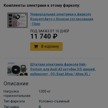
Комплекты электрики к этому фаркопу:
Универсальная электрика к фаркопу
КонцептАвто с блоком согласования
-13pin
ПОД ЗАКАЗ ОТ 10 ДНЕЙ
11 740 ₽
В корзину
Штатная электрика фаркопа Hak-
System для Audi A3 хетчбек 3/5 дверей,
кабриолет , Q3 /Seat Altea / Altea XL /
Freetrack ,Leon , Toledo, Alhambra/
Описание
Skoda Superb лифтбек -7pin
ПОД ЗАКАЗ ОТ 14 ДНЕЙ
Нагрузка
1200 кг
по запросу
горизонтальная
Тип фаркопа
Условно-съемный
В корзину
Тип шара
A