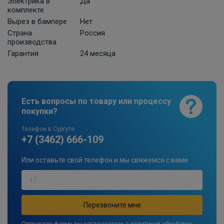
Электрика в
Да
комплекте
Вырез в бампере
Нет
Штатная электрика фаркопа Hak-
Страна
Россия
System для Volkswagen Caddy 13-pin
производства
ПОД ЗАКАЗ ОТ 14 ДНЕЙ
Гарантия
24 месяца
по запросу
В корзину
Есть вопросы по товару или процессу
покупки?
Телефон в Сургуте
+7 (3462) 666-109
Или оставьте свой телефон и мы свяжемся с вами