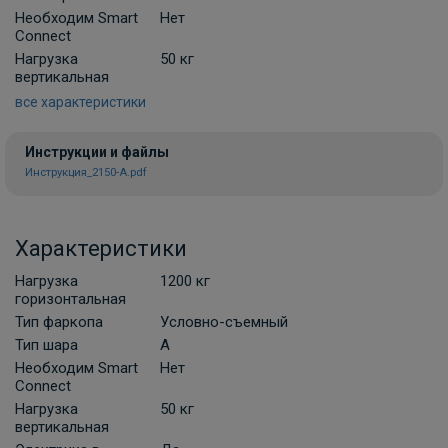
Необходим Smart
Нет
Connect
Нагрузка
50 кг
Штатная электрика фаркопа Hak-
вертикальная
System для Audi A3 хетчбек 3/5 дверей,
все характеристики
кабриолет, Q3 / Skoda Superb лифтбек/
универсал , Yeti / Volkswagen Golf V, IV -
13pin
Инструкции и файлы
Инструкция_2150-A.pdf
ПОД ЗАКАЗ ОТ 14 ДНЕЙ
по запросу
В корзину
Характеристики
Нагрузка
1200 кг
горизонтальная
Штатная электрика фаркопа Hak-
Тип фаркопа
Условно-съемный
System для Volkswagen Caddy 7-pin
Тип шара
A
ПОД ЗАКАЗ ОТ 14 ДНЕЙ
Необходим Smart
Нет
по запросу
Connect
Нагрузка
50 кг
вертикальная
В корзину