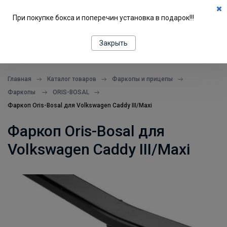
0
При покупке бокса и поперечин установка в подарок!!!
ПОДБОР ПО МАШИНЕ
Закрыть
все в одном месте
Главная
Каталог товаров
Фаркопы и прицепы
Фаркопы
ORIS-BOSAL
Фаркоп Oris-Bosal для Volkswagen Caddy III/Maxi
Фаркоп Oris-Bosal для
Volkswagen Caddy III/Maxi