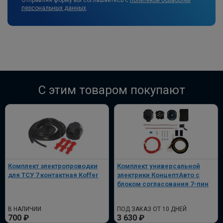
Отправляя форму вы соглашаетесь с
политикой обработки
персональных данных
.
C этим товаром покупают
Комплект электропроводки
Комплект универсальной
для ТСУ 7 контактная Koffer
электрики КонцептАвто с
блоком согласования 7-пин
В НАЛИЧИИ
ПОД ЗАКАЗ ОТ 10 ДНЕЙ
700 ₽
3 630 ₽