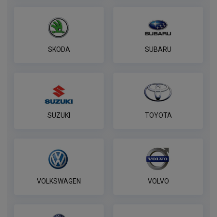
ПОД ЗАКАЗ ОТ 14 ДНЕЙ
по запросу
В корзину
SKODA
SUBARU
Полный комплект электропроводки
фаркопа Лидер-плюс, универсальный
ПОД ЗАКАЗ ОТ 14 ДНЕЙ
по запросу
SUZUKI
TOYOTA
В корзину
VOLKSWAGEN
VOLVO