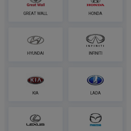
ПОД ЗАКАЗ ОТ 14 ДНЕЙ
по запросу
GREAT WALL
HONDA
В корзину
Комплект к фаркопу PROTECCSS с
блоком согласования Smart connect
HYUNDAI
INFINITI
ПОД ЗАКАЗ ОТ 14 ДНЕЙ
по запросу
В корзину
KIA
LADA
Розетка WESTFALIA 7 контактная
ПОД ЗАКАЗ ОТ 14 ДНЕЙ
по запросу
В корзину