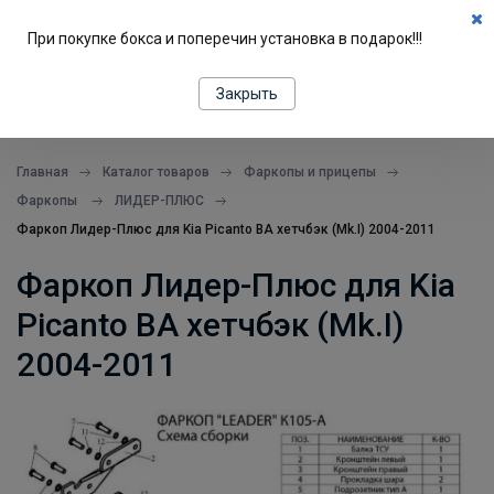
0
При покупке бокса и поперечин установка в подарок!!!
ПОДБОР ПО МАШИНЕ
Закрыть
все в одном месте
Главная
Каталог товаров
Фаркопы и прицепы
Фаркопы
ЛИДЕР-ПЛЮС
Фаркоп Лидер-Плюс для Kia Picanto BA хетчбэк (Mk.I) 2004-2011
Фаркоп Лидер-Плюс для Kia
Picanto BA хетчбэк (Mk.I)
2004-2011