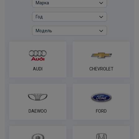
Розетка универсальная электрическая
REESE
ПОД ЗАКАЗ ОТ 14 ДНЕЙ
по запросу
В корзину
Универсальная электрика AvtoS к
AUDI
CHEVROLET
фаркопу 7 pin
ПОД ЗАКАЗ ОТ 14 ДНЕЙ
по запросу
В корзину
DAEWOO
FORD
Универсальная электрика к фаркопу
PROTECCSS с блоком согласования
Smart connect, комплект