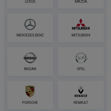
LEXUS
MAZDA
7-контактная розетка Brink
ПОД ЗАКАЗ ОТ 14 ДНЕЙ
по запросу
MERCEDES BENZ
MITSUBISHI
В корзину
Розетка WESTFALIA 7-pin,
универсальная
NISSAN
OPEL
ПОД ЗАКАЗ ОТ 14 ДНЕЙ
по запросу
В корзину
PORSCHE
RENAULT
Комплект электропроводки
КонцептАвто для ТСУ 7 контактная