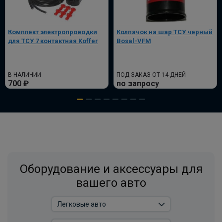
В корзину
Комплект электропроводки
Колпачок на шар ТСУ черный
Комплект электрики фаркопа
для ТСУ 7 контактная Koffer
Bosal-VFM
универсальный без реле WESTFALIA 13-
пин
ПОД ЗАКАЗ ОТ 14 ДНЕЙ
В НАЛИЧИИ
ПОД ЗАКАЗ ОТ 14 ДНЕЙ
по запросу
700 ₽
по запросу
В корзину
Универсальный комплект электрики
WESTFALIA
ПОД ЗАКАЗ ОТ 14 ДНЕЙ
Оборудование и аксессуары для
по запросу
вашего авто
В корзину