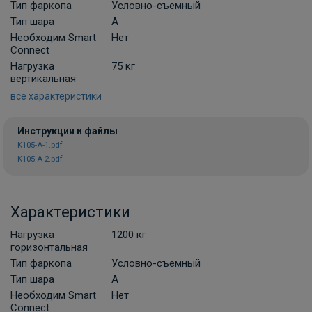
Тип фаркопа
Условно-съемный
Комплект универсальной
Тип шара
A
электропроводки фаркопа Лидер-плюс
Необходим Smart
Нет
(Россия)
Connect
В НАЛИЧИИ
Нагрузка
75 кг
900 ₽
вертикальная
все характеристики
В корзину
Инструкции и файлы
K105-A-1.pdf
K105-A-2.pdf
Комплект универсальной
электропроводки фаркопа Artway
В НАЛИЧИИ
700 ₽
Характеристики
Нагрузка
1200 кг
В корзину
горизонтальная
Тип фаркопа
Условно-съемный
Тип шара
A
Комплект универсальной электрики
Необходим Smart
Нет
Grand 7-пин
Connect