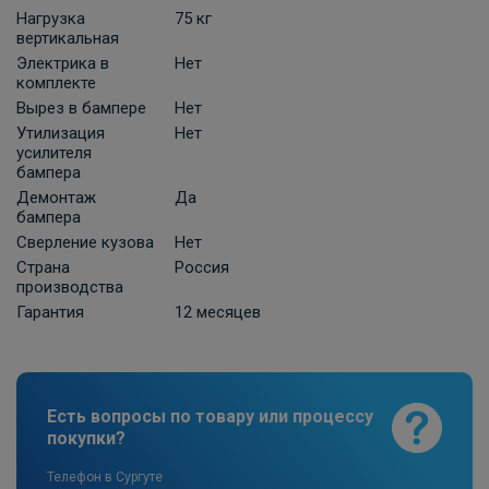
Нагрузка
75 кг
ПОД ЗАКАЗ ОТ 10 ДНЕЙ
2 210 ₽
вертикальная
Электрика в
Нет
комплекте
В корзину
Вырез в бампере
Нет
Утилизация
Нет
усилителя
бампера
Универсальная электрика к фаркопу
КонцептАвто с блоком согласования
Демонтаж
Да
бампера
-13pin
Сверление кузова
Нет
ПОД ЗАКАЗ ОТ 10 ДНЕЙ
11 740 ₽
Страна
Россия
производства
Гарантия
12 месяцев
В корзину
Розетка к ТСУ EDV 7P с электрожгутом
Есть вопросы по товару или процессу
1,9 м в пакете (улучшенная) Bosal-VFM
покупки?
ПОД ЗАКАЗ ОТ 14 ДНЕЙ
по запросу
Телефон в Сургуте