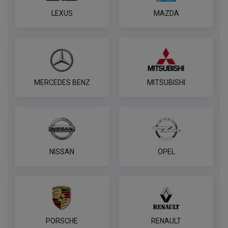
В корзину
LEXUS
MAZDA
Комплект к фаркопу PROTECCSS с
блоком согласования Smart connect
ПОД ЗАКАЗ ОТ 14 ДНЕЙ
по запросу
MERCEDES BENZ
MITSUBISHI
В корзину
Розетка WESTFALIA 7 контактная
NISSAN
OPEL
ПОД ЗАКАЗ ОТ 14 ДНЕЙ
по запросу
В корзину
PORSCHE
RENAULT
7-контактная розетка Brink