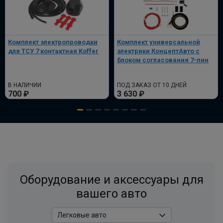
Универсальный комплект электрики
WESTFALIA для лёгкие коммерческие
грузовики и платформы
Комплект электропроводки
Комплект универсальной
для ТСУ 7 контактная Koffer
электрики КонцептАвто с
ПОД ЗАКАЗ ОТ 14 ДНЕЙ
по запросу
блоком согласования 7-пин
В корзину
В НАЛИЧИИ
ПОД ЗАКАЗ ОТ 10 ДНЕЙ
700 ₽
3 630 ₽
Комплект электрики фаркопа
универсальный без реле WESTFALIA 7-
пин
ПОД ЗАКАЗ ОТ 14 ДНЕЙ
по запросу
Оборудование и аксессуары для
В корзину
вашего авто