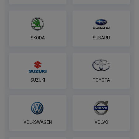
ПОД ЗАКАЗ ОТ 14 ДНЕЙ
по запросу
В корзину
SKODA
SUBARU
Розетка WESTFALIA 7-pin,
универсальная
ПОД ЗАКАЗ ОТ 14 ДНЕЙ
по запросу
SUZUKI
TOYOTA
В корзину
Комплект электропроводки
КонцептАвто для ТСУ 7 контактная
VOLKSWAGEN
VOLVO
ПОД ЗАКАЗ ОТ 14 ДНЕЙ
по запросу