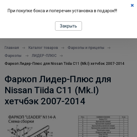
0
При покупке бокса и поперечин установка в подарок!!!
ПОДБОР ПО МАШИНЕ
Закрыть
все в одном месте
Главная
Каталог товаров
Фаркопы и прицепы
Фаркопы
ЛИДЕР-ПЛЮС
Фаркоп Лидер-Плюс для Nissan Tiida C11 (Mk.I) хетчбэк 2007-2014
Фаркоп Лидер-Плюс для
Nissan Tiida C11 (Mk.I)
хетчбэк 2007-2014