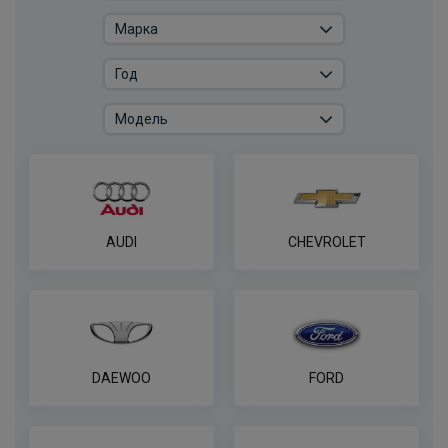
Комплект электрики фаркопа
универсальный без реле WESTFALIA 13-
пин
ПОД ЗАКАЗ ОТ 14 ДНЕЙ
по запросу
В корзину
Универсальный комплект электрики
WESTFALIA
AUDI
CHEVROLET
ПОД ЗАКАЗ ОТ 14 ДНЕЙ
по запросу
В корзину
DAEWOO
FORD
Розетка универсальная электрическая
REESE