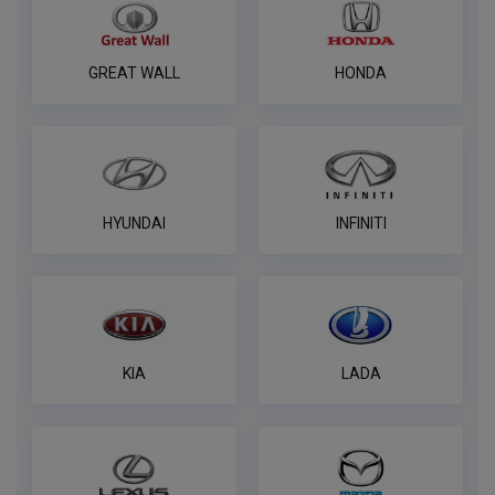
ПОД ЗАКАЗ ОТ 14 ДНЕЙ
по запросу
В корзину
GREAT WALL
HONDA
Универсальная электрика AvtoS к
фаркопу 7 pin
ПОД ЗАКАЗ ОТ 14 ДНЕЙ
по запросу
HYUNDAI
INFINITI
В корзину
Универсальная электрика к фаркопу
KIA
LADA
PROTECCSS с блоком согласования
Smart connect, комплект
ПОД ЗАКАЗ ОТ 14 ДНЕЙ
по запросу