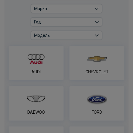
Комплект электрики фаркопа
универсальный без реле WESTFALIA 13-
пин
ПОД ЗАКАЗ ОТ 14 ДНЕЙ
по запросу
В корзину
Универсальный комплект электрики
WESTFALIA
AUDI
CHEVROLET
ПОД ЗАКАЗ ОТ 14 ДНЕЙ
по запросу
В корзину
DAEWOO
FORD
Розетка универсальная электрическая
REESE