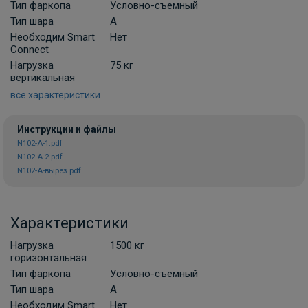
Тип фаркопа
Условно-съемный
Комплект универсальной
Тип шара
A
электропроводки фаркопа Лидер-плюс
Необходим Smart
Нет
(Россия)
Connect
В НАЛИЧИИ
Нагрузка
75 кг
900 ₽
вертикальная
все характеристики
В корзину
Инструкции и файлы
N102-A-1.pdf
N102-A-2.pdf
Комплект универсальной
N102-A-вырез.pdf
электропроводки фаркопа Artway
В НАЛИЧИИ
700 ₽
Характеристики
В корзину
Нагрузка
1500 кг
горизонтальная
Тип фаркопа
Условно-съемный
Комплект универсальной электрики
Тип шара
A
Grand 7-пин
Необходим Smart
Нет