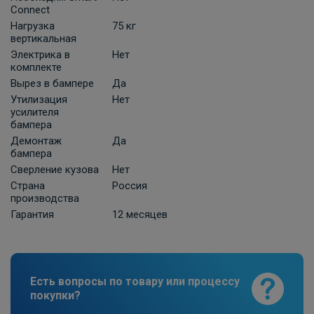
Connect
ПОД ЗАКАЗ ОТ 10 ДНЕЙ
2 210 ₽
Нагрузка
75 кг
вертикальная
Электрика в
Нет
В корзину
комплекте
Вырез в бампере
Да
Утилизация
Нет
Универсальная электрика к фаркопу
усилителя
бампера
КонцептАвто с блоком согласования
-13pin
Демонтаж
Да
бампера
ПОД ЗАКАЗ ОТ 10 ДНЕЙ
Сверление кузова
Нет
11 740 ₽
Страна
Россия
производства
В корзину
Гарантия
12 месяцев
Штатная электрика фаркопа Hak-
System для Nissan X-Trail T30 7-pin
Есть вопросы по товару или процессу
ПОД ЗАКАЗ ОТ 14 ДНЕЙ
покупки?
по запросу