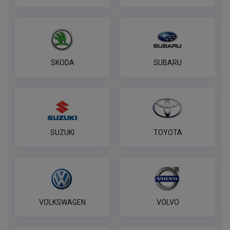
ПОД ЗАКАЗ ОТ 14 ДНЕЙ
по запросу
В корзину
SKODA
SUBARU
Розетка WESTFALIA 7-pin,
универсальная
ПОД ЗАКАЗ ОТ 14 ДНЕЙ
по запросу
SUZUKI
TOYOTA
В корзину
Комплект электропроводки
КонцептАвто для ТСУ 7 контактная
VOLKSWAGEN
VOLVO
ПОД ЗАКАЗ ОТ 14 ДНЕЙ
по запросу