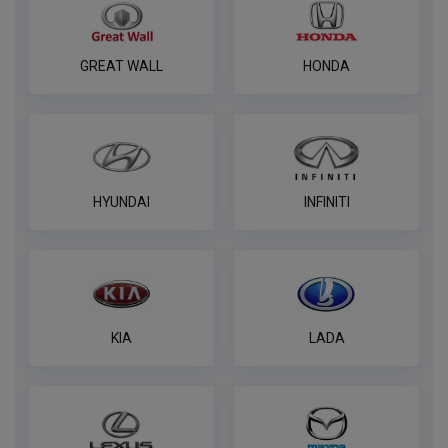
ПОД ЗАКАЗ ОТ 14 ДНЕЙ
по запросу
В корзину
GREAT WALL
HONDA
Универсальная электрика AvtoS к
фаркопу 7 pin
ПОД ЗАКАЗ ОТ 14 ДНЕЙ
по запросу
HYUNDAI
INFINITI
В корзину
Универсальная электрика к фаркопу
KIA
LADA
PROTECCSS с блоком согласования
Smart connect, комплект
ПОД ЗАКАЗ ОТ 14 ДНЕЙ
по запросу