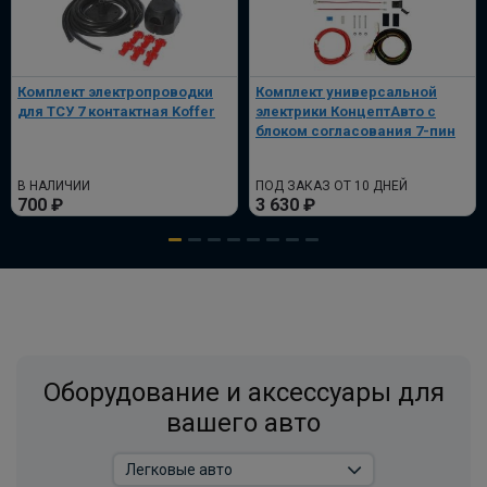
Универсальный комплект электрики
WESTFALIA для лёгкие коммерческие
грузовики и платформы
Комплект электропроводки
Комплект универсальной
для ТСУ 7 контактная Koffer
электрики КонцептАвто с
ПОД ЗАКАЗ ОТ 14 ДНЕЙ
по запросу
блоком согласования 7-пин
В корзину
В НАЛИЧИИ
ПОД ЗАКАЗ ОТ 10 ДНЕЙ
700 ₽
3 630 ₽
Комплект электрики фаркопа
универсальный без реле WESTFALIA 7-
пин
ПОД ЗАКАЗ ОТ 14 ДНЕЙ
по запросу
Оборудование и аксессуары для
В корзину
вашего авто