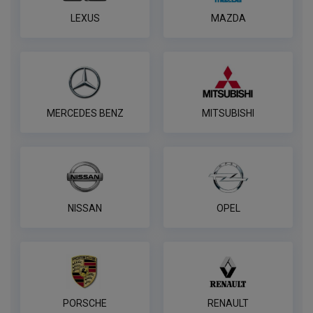
В корзину
LEXUS
MAZDA
Комплект к фаркопу PROTECCSS с
блоком согласования Smart connect
ПОД ЗАКАЗ ОТ 14 ДНЕЙ
по запросу
MERCEDES BENZ
MITSUBISHI
В корзину
Розетка WESTFALIA 7 контактная
NISSAN
OPEL
ПОД ЗАКАЗ ОТ 14 ДНЕЙ
по запросу
В корзину
PORSCHE
RENAULT
7-контактная розетка Brink