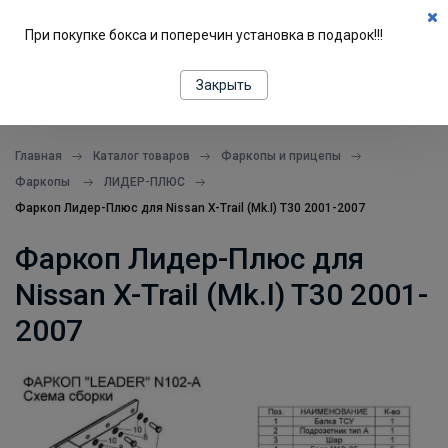
0
При покупке бокса и поперечин установка в подарок!!!
ПОДБОР ПО МАШИНЕ
Закрыть
все в одном месте
Главная
Каталог товаров
Фаркопы и прицепы
Фаркопы
ЛИДЕР-ПЛЮС
Фаркоп Лидер-Плюс для Nissan X-Trail (Mk.I) T30 2001-2007
Фаркоп Лидер-Плюс для
Nissan X-Trail (Mk.I) T30 2001-
2007