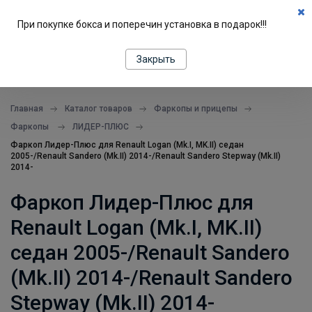
0
При покупке бокса и поперечин установка в подарок!!!
ПОДБОР ПО МАШИНЕ
Закрыть
все в одном месте
Главная
Каталог товаров
Фаркопы и прицепы
Фаркопы
ЛИДЕР-ПЛЮС
Фаркоп Лидер-Плюс для Renault Logan (Mk.I, MK.II) седан
2005-/Renault Sandero (Mk.II) 2014-/Renault Sandero Stepway (Mk.II)
2014-
Фаркоп Лидер-Плюс для
Renault Logan (Mk.I, MK.II)
седан 2005-/Renault Sandero
(Mk.II) 2014-/Renault Sandero
Stepway (Mk.II) 2014-