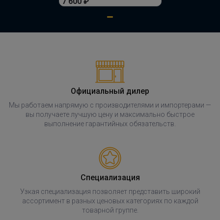
7 600 ₽
В корзину
Розетка WESTFALIA 7-pin,
универсальная
ПОД ЗАКАЗ ОТ 14 ДНЕЙ
по запросу
Официальный дилер
Мы работаем напрямую с производителями и импортерами —
В корзину
вы получаете лучшую цену и максимально быстрое
выполнение гарантийных обязательств.
Комплект электропроводки
КонцептАвто для ТСУ 7 контактная
ПОД ЗАКАЗ ОТ 14 ДНЕЙ
Специализация
по запросу
Узкая специализация позволяет представить широкий
ассортимент в разных ценовых категориях по каждой
В корзину
товарной группе.