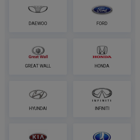
Штатная электрика фаркопа TowRus
для Renault Logan -7pin
DAEWOO
FORD
ПОД ЗАКАЗ ОТ 14 ДНЕЙ
по запросу
В корзину
GREAT WALL
HONDA
Розетка к ТСУ EDV 7P с электрожгутом
1,9 м в пакете (улучшенная) Bosal-VFM
ПОД ЗАКАЗ ОТ 14 ДНЕЙ
по запросу
HYUNDAI
INFINITI
В корзину
Универсальный комплект электрики