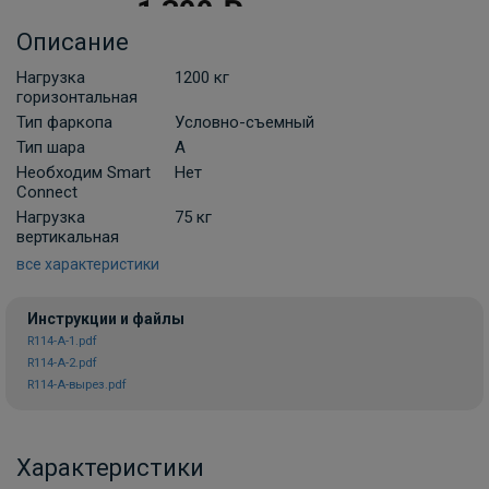
1 300 ₽
Описание
В корзину
Нагрузка
1200 кг
горизонтальная
Тип фаркопа
Условно-съемный
Комплект универсальной
Тип шара
A
электропроводки фаркопа Лидер-плюс
Необходим Smart
Нет
(Россия)
Connect
В НАЛИЧИИ
Нагрузка
75 кг
900 ₽
вертикальная
все характеристики
В корзину
Инструкции и файлы
R114-A-1.pdf
R114-A-2.pdf
Комплект универсальной
R114-A-вырез.pdf
электропроводки фаркопа Artway
В НАЛИЧИИ
700 ₽
Характеристики