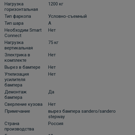
В корзину
Нагрузка
1200 кг
горизонтальная
Тип фаркопа
Условно-съемный
Комплект универсальной электрики
Тип шара
A
Grand 7-пин
Необходим Smart
Нет
Connect
ПОД ЗАКАЗ ОТ 10 ДНЕЙ
2 210 ₽
Нагрузка
75 кг
вертикальная
Электрика в
Нет
В корзину
комплекте
Вырез в бампере
Нет
Утилизация
Нет
Универсальная электрика к фаркопу
усилителя
бампера
КонцептАвто с блоком согласования
-13pin
Демонтаж
Да
бампера
ПОД ЗАКАЗ ОТ 10 ДНЕЙ
Сверление кузова
Нет
11 740 ₽
Примечание
вырез бампера sandero/sandero
stepway
В корзину
Страна
Россия
производства