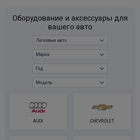
В корзину
Оборудование и аксессуары для
вашего авто
Штатная электрика фаркопа Hak-
System для Renault Sandero Stepway
-7pin
ПОД ЗАКАЗ ОТ 14 ДНЕЙ
по запросу
В корзину
Комплект электропроводки фаркопа
Концепт Авто ​для Renault Logan
ПОД ЗАКАЗ ОТ 14 ДНЕЙ
по запросу
AUDI
CHEVROLET
В корзину