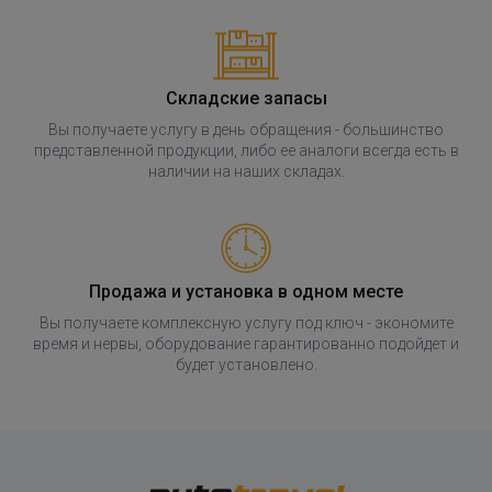
Полный комплект электропроводки
фаркопа Лидер-плюс, универсальный
Складские запасы
ПОД ЗАКАЗ ОТ 14 ДНЕЙ
по запросу
Вы получаете услугу в день обращения - большинство
представленной продукции, либо ее аналоги всегда есть в
В корзину
наличии на наших складах.
Продажа и установка в одном месте
Вы получаете комплексную услугу под ключ - экономите
время и нервы, оборудование гарантированно подойдет и
будет установлено.