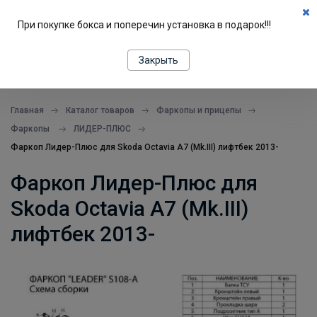
0
При покупке бокса и поперечин установка в подарок!!!
ПОДБОР ПО МАШИНЕ
Закрыть
все в одном месте
Главная
Каталог товаров
Фаркопы и прицепы
Фаркопы
ЛИДЕР-ПЛЮС
Фаркоп Лидер-Плюс для Skoda Octavia A7 (Mk.III) лифтбек 2013-
Фаркоп Лидер-Плюс для
Skoda Octavia A7 (Mk.III)
лифтбек 2013-