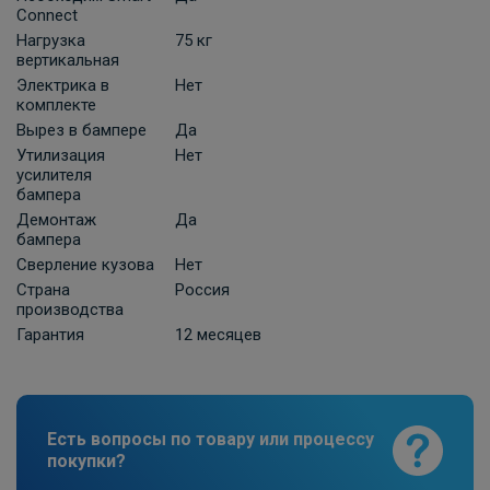
ПОД ЗАКАЗ ОТ 10 ДНЕЙ
Connect
3 630 ₽
Нагрузка
75 кг
вертикальная
В корзину
Электрика в
Нет
комплекте
Вырез в бампере
Да
Универсальная электрика к фаркопу
Утилизация
Нет
КонцептАвто с блоком согласования
усилителя
бампера
-13pin
Демонтаж
Да
ПОД ЗАКАЗ ОТ 10 ДНЕЙ
бампера
11 740 ₽
Сверление кузова
Нет
Страна
Россия
В корзину
производства
Гарантия
12 месяцев
Штатная электрика фаркопа Hak-
System для Skoda Octavia III лифтбек/
универсал /Seat Leon хетчбек /Leon ST
Есть вопросы по товару или процессу
универсал / Volkswagen Golf VII хетчбек/
покупки?
универсал /Audi A3 хетчбек -7pin