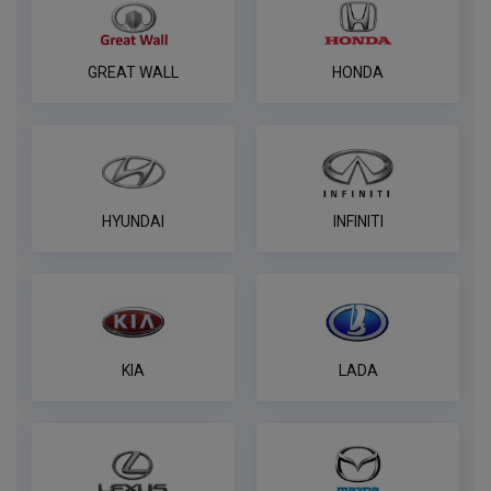
Комплект электрики фаркопа
GREAT WALL
HONDA
WESTFALIA универсальный с блоком
согласования
ПОД ЗАКАЗ ОТ 14 ДНЕЙ
по запросу
В корзину
HYUNDAI
INFINITI
Комплект универсальной электрики
WESTFALIA с блоком согласования 7-
пин
KIA
LADA
ПОД ЗАКАЗ ОТ 14 ДНЕЙ
по запросу
В корзину