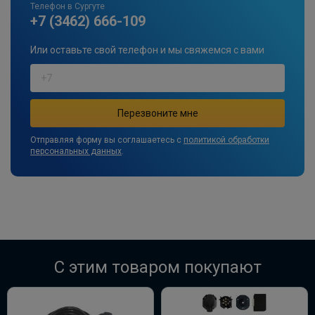
ПОД ЗАКАЗ ОТ 14 ДНЕЙ
Телефон в Сургуте
по запросу
+7 (3462) 666-109
В корзину
Или оставьте свой телефон и мы свяжемся с вами
Штатная электрика фаркопа Hak-
System для Skoda Kodiaq, Octavia III
лифтбек/универсал/Scout Rapid
Отправляя форму вы соглашаетесь с
политикой обработки
лифтбек/универсал / Volkswagen Passat
персональных данных
.
B8 седан/универсал, Golf VII хетчбек
-7pin
ПОД ЗАКАЗ ОТ 14 ДНЕЙ
по запросу
В корзину
C этим товаром покупают
Штатная электрика фаркопа Hak-
System для Skoda Kodiaq , Octavia III