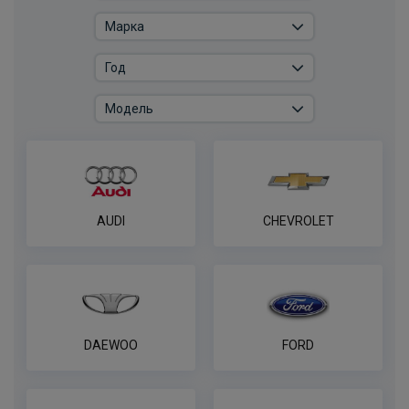
Штатная электрика фаркопа Hak-
System для Skoda Octavia III лифтбек/
универсал/Seat Leon хетчбек, универсал
/ Volkswagen Golf VII хетчбек/
универсал/Audi A3 хетчбек 13-pin
ПОД ЗАКАЗ ОТ 14 ДНЕЙ
по запросу
В корзину
AUDI
CHEVROLET
Штатная электрика фаркопа WESTFALIA
для Skoda Kodiaq/Karoq и VW
Tiguan/Passat -13pin
ПОД ЗАКАЗ ОТ 14 ДНЕЙ
DAEWOO
FORD
по запросу
В корзину