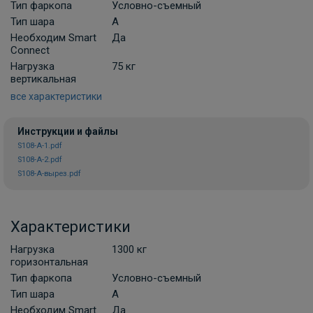
Комплект универсальной электрики
Тип фаркопа
Условно-съемный
Koffer с блоком согласования 7-пин
Тип шара
A
Необходим Smart
В НАЛИЧИИ
Да
3 000 ₽
Connect
Нагрузка
75 кг
вертикальная
В корзину
все характеристики
Инструкции и файлы
Набор электрики фаркопа КонцептАвто
S108-A-1.pdf
KA.SC.7.2 с блоком согласования 7-пин
S108-A-2.pdf
ПОД ЗАКАЗ ОТ 10 ДНЕЙ
S108-A-вырез.pdf
7 800 ₽
В корзину
Характеристики
Нагрузка
1300 кг
горизонтальная
Комплект универсальной электрики
Тип фаркопа
Условно-съемный
КонцептАвто с блоком согласования 7-
пин
Тип шара
A
Необходим Smart
Да