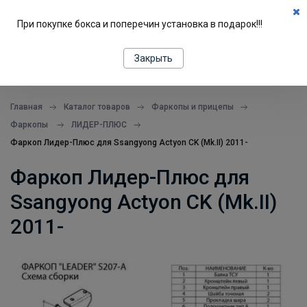
0
При покупке бокса и поперечин установка в подарок!!!
ПОДБОР ПО МАШИНЕ
Закрыть
все в одном месте
Главная
Каталог товаров
Фаркопы и прицепы
Фаркопы
ЛИДЕР-ПЛЮС
Фаркоп Лидер-Плюс для Ssangyong Actyon CK (Mk.II) 2011-
Фаркоп Лидер-Плюс для
Ssangyong Actyon CK (Mk.II)
2011-