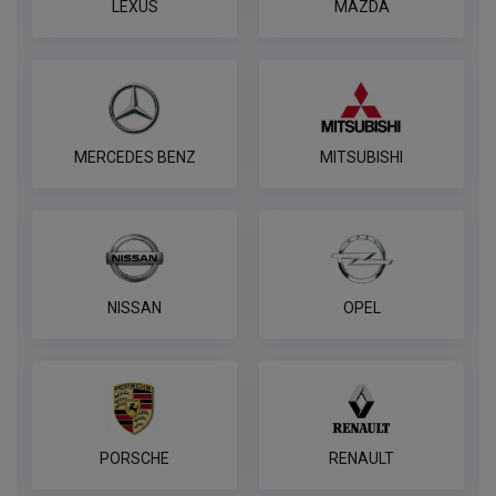
LEXUS
MAZDA
В корзину
Универсальная электрика AvtoS к
фаркопу 7 pin
MERCEDES BENZ
MITSUBISHI
ПОД ЗАКАЗ ОТ 14 ДНЕЙ
по запросу
В корзину
NISSAN
OPEL
Универсальная электрика к фаркопу
PROTECCSS с блоком согласования
Smart connect, комплект
ПОД ЗАКАЗ ОТ 14 ДНЕЙ
по запросу
PORSCHE
RENAULT
В корзину