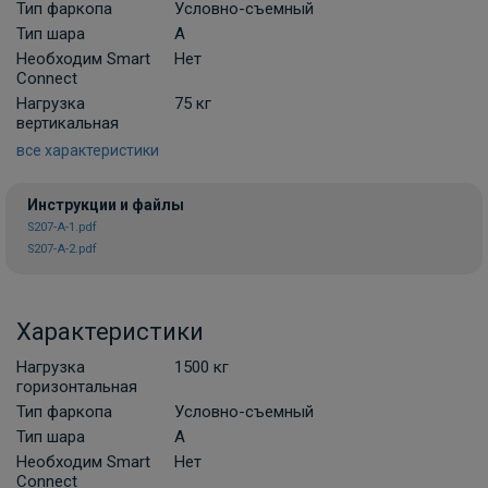
Тип фаркопа
Условно-съемный
Комплект универсальной
Тип шара
A
электропроводки фаркопа Лидер-плюс
Необходим Smart
Нет
(Россия)
Connect
В НАЛИЧИИ
Нагрузка
75 кг
900 ₽
вертикальная
все характеристики
В корзину
Инструкции и файлы
S207-A-1.pdf
S207-A-2.pdf
Комплект универсальной
электропроводки фаркопа Artway
В НАЛИЧИИ
700 ₽
Характеристики
Нагрузка
1500 кг
В корзину
горизонтальная
Тип фаркопа
Условно-съемный
Тип шара
A
Комплект универсальной электрики
Необходим Smart
Нет
Grand 7-пин
Connect