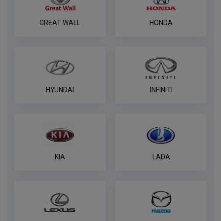
пин
ПОД ЗАКАЗ ОТ 14 ДНЕЙ
GREAT WALL
HONDA
по запросу
В корзину
Универсальный комплект электрики
HYUNDAI
INFINITI
WESTFALIA
ПОД ЗАКАЗ ОТ 14 ДНЕЙ
по запросу
В корзину
KIA
LADA
Розетка универсальная электрическая
REESE
ПОД ЗАКАЗ ОТ 14 ДНЕЙ
по запросу