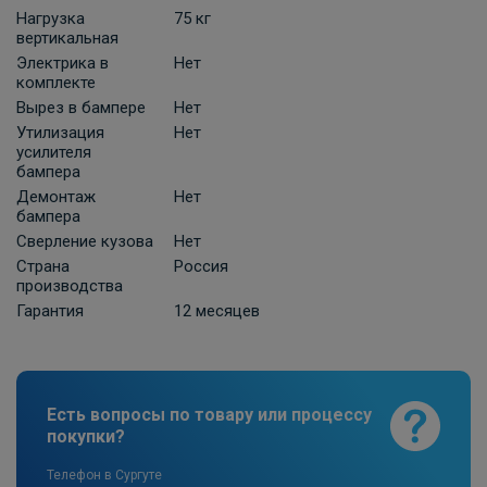
Нагрузка
75 кг
ПОД ЗАКАЗ ОТ 10 ДНЕЙ
2 210 ₽
вертикальная
Электрика в
Нет
комплекте
В корзину
Вырез в бампере
Нет
Утилизация
Нет
усилителя
бампера
Универсальная электрика к фаркопу
КонцептАвто с блоком согласования
Демонтаж
Нет
бампера
-13pin
Сверление кузова
Нет
ПОД ЗАКАЗ ОТ 10 ДНЕЙ
11 740 ₽
Страна
Россия
производства
Гарантия
12 месяцев
В корзину
Штатная электрика фаркопа Hak-
Есть вопросы по товару или процессу
System для Ssang Yong New Actyon-7pin
покупки?
ПОД ЗАКАЗ ОТ 14 ДНЕЙ
по запросу
Телефон в Сургуте