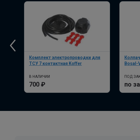
Комплект электропроводки для
Колпач
ТСУ 7 контактная Koffer
Bosal-
В НАЛИЧИИ
ПОД ЗАК
700 ₽
по з