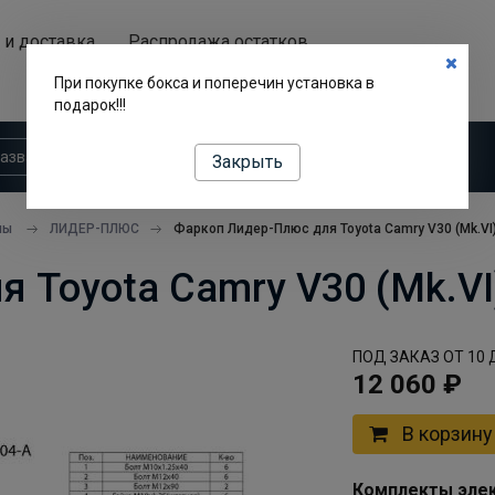
 и доставка
Распродажа остатков
Аренда автобоксов
При покупке бокса и поперечин установка в
подарок!!!
Закрыть
пы
ЛИДЕР-ПЛЮС
Фаркоп Лидер-Плюс для Toyota Camry V30 (Mk.VI
 Toyota Camry V30 (Mk.VI
ПОД ЗАКАЗ ОТ 10 
12 060 ₽
В корзину
Комплекты элек