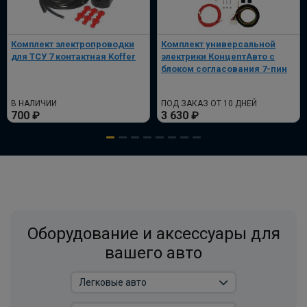
В корзину
Комплект электропроводки
Комплект универсальной
Комплект электрики фаркопа
для ТСУ 7 контактная Koffer
электрики КонцептАвто с
универсальный без реле WESTFALIA 13-
блоком согласования 7-пин
пин
ПОД ЗАКАЗ ОТ 14 ДНЕЙ
В НАЛИЧИИ
ПОД ЗАКАЗ ОТ 10 ДНЕЙ
по запросу
700 ₽
3 630 ₽
В корзину
Универсальный комплект электрики
WESTFALIA
ПОД ЗАКАЗ ОТ 14 ДНЕЙ
Оборудование и аксессуары для
по запросу
вашего авто
В корзину