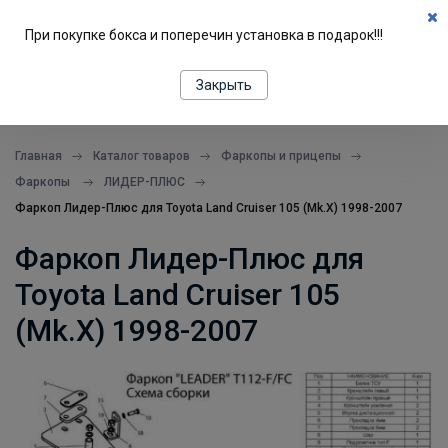
0
При покупке бокса и поперечин установка в подарок!!!
ПОДБОР ПО МАШИНЕ
Закрыть
все в одном месте
Главная
Каталог товаров
Фаркопы и прицепы
Фаркопы
ЛИДЕР-ПЛЮС
Фаркоп Лидер-Плюс для Toyota Land Cruiser 105 (Mk.X) 1998-2007
Фаркоп Лидер-Плюс для
Toyota Land Cruiser 105
(Mk.X) 1998-2007