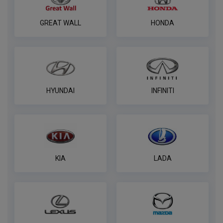
ПОД ЗАКАЗ ОТ 14 ДНЕЙ
по запросу
GREAT WALL
HONDA
В корзину
Комплект к фаркопу PROTECCSS с
блоком согласования Smart connect
HYUNDAI
INFINITI
ПОД ЗАКАЗ ОТ 14 ДНЕЙ
по запросу
В корзину
KIA
LADA
Розетка WESTFALIA 7 контактная
ПОД ЗАКАЗ ОТ 14 ДНЕЙ
по запросу
В корзину