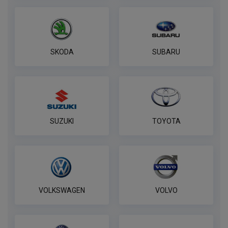
ПОД ЗАКАЗ ОТ 14 ДНЕЙ
по запросу
В корзину
SKODA
SUBARU
Полный комплект электропроводки
фаркопа Лидер-плюс, универсальный
ПОД ЗАКАЗ ОТ 14 ДНЕЙ
по запросу
SUZUKI
TOYOTA
В корзину
VOLKSWAGEN
VOLVO