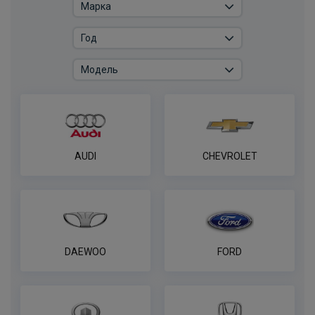
Розетка универсальная электрическая
REESE
ПОД ЗАКАЗ ОТ 14 ДНЕЙ
по запросу
В корзину
Универсальная электрика AvtoS к
AUDI
CHEVROLET
фаркопу 7 pin
ПОД ЗАКАЗ ОТ 14 ДНЕЙ
по запросу
В корзину
DAEWOO
FORD
Универсальная электрика к фаркопу
PROTECCSS с блоком согласования
Smart connect, комплект