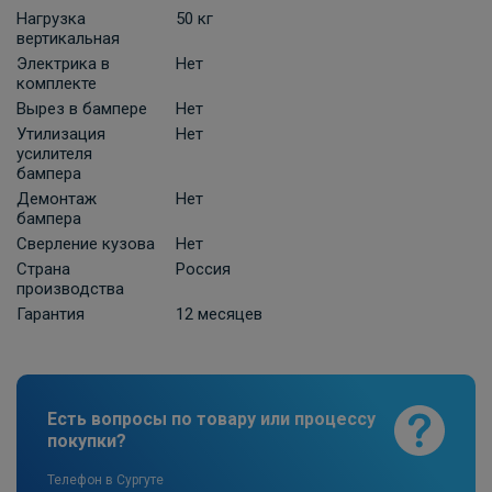
Нагрузка
50 кг
ПОД ЗАКАЗ ОТ 10 ДНЕЙ
2 210 ₽
вертикальная
Электрика в
Нет
комплекте
В корзину
Вырез в бампере
Нет
Утилизация
Нет
усилителя
бампера
Универсальная электрика к фаркопу
КонцептАвто с блоком согласования
Демонтаж
Нет
бампера
-13pin
Сверление кузова
Нет
ПОД ЗАКАЗ ОТ 10 ДНЕЙ
11 740 ₽
Страна
Россия
производства
Гарантия
12 месяцев
В корзину
Розетка к ТСУ EDV 7P с электрожгутом
Есть вопросы по товару или процессу
1,9 м в пакете (улучшенная) Bosal-VFM
покупки?
ПОД ЗАКАЗ ОТ 14 ДНЕЙ
по запросу
Телефон в Сургуте