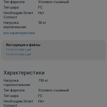
Тип фаркопа
Условно-съемный
Комплект универсальной
Тип шара
FC
электропроводки фаркопа Лидер-плюс
Необходим Smart
Нет
(Россия)
Connect
В НАЛИЧИИ
Нагрузка
50 кг
900 ₽
вертикальная
все характеристики
В корзину
Инструкции и файлы
T112-F-FC-F(N)-1.pdf
T112-F-FC-F(N)-2.pdf
Комплект универсальной
электропроводки фаркопа Artway
В НАЛИЧИИ
700 ₽
Характеристики
Нагрузка
750 кг
В корзину
горизонтальная
Тип фаркопа
Условно-съемный
Тип шара
FC
Комплект универсальной электрики
Необходим Smart
Нет
Grand 7-пин
Connect