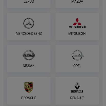
LEXUS
MAZDA
7-контактная розетка Brink
ПОД ЗАКАЗ ОТ 14 ДНЕЙ
по запросу
MERCEDES BENZ
MITSUBISHI
В корзину
Розетка WESTFALIA 7-pin,
универсальная
NISSAN
OPEL
ПОД ЗАКАЗ ОТ 14 ДНЕЙ
по запросу
В корзину
PORSCHE
RENAULT
Комплект электропроводки
КонцептАвто для ТСУ 7 контактная