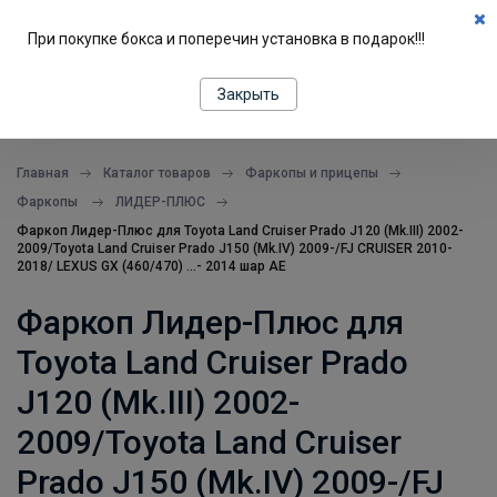
0
При покупке бокса и поперечин установка в подарок!!!
ПОДБОР ПО МАШИНЕ
Закрыть
все в одном месте
Главная
Каталог товаров
Фаркопы и прицепы
Фаркопы
ЛИДЕР-ПЛЮС
Фаркоп Лидер-Плюс для Toyota Land Cruiser Prado J120 (Mk.III) 2002-
2009/Toyota Land Cruiser Prado J150 (Mk.IV) 2009-/FJ CRUISER 2010-
2018/ LEXUS GX (460/470) ...- 2014 шар AE
Фаркоп Лидер-Плюс для
Toyota Land Cruiser Prado
J120 (Mk.III) 2002-
2009/Toyota Land Cruiser
Prado J150 (Mk.IV) 2009-/FJ