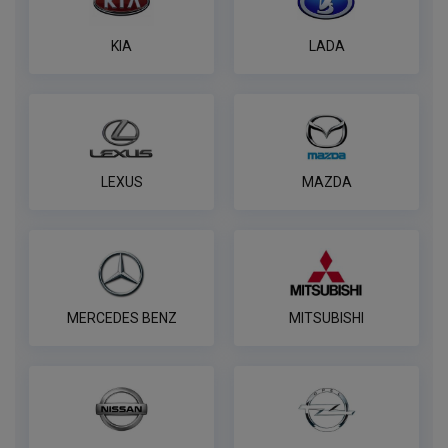
В корзину
KIA
LADA
Универсальный комплект электрики
WESTFALIA
ПОД ЗАКАЗ ОТ 14 ДНЕЙ
по запросу
LEXUS
MAZDA
В корзину
Розетка универсальная электрическая
REESE
MERCEDES BENZ
MITSUBISHI
ПОД ЗАКАЗ ОТ 14 ДНЕЙ
по запросу
В корзину