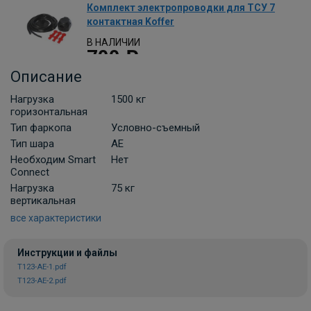
Комплект электропроводки для ТСУ 7
контактная Koffer
В НАЛИЧИИ
700 ₽
Описание
В корзину
Нагрузка
1500 кг
горизонтальная
Тип фаркопа
Условно-съемный
Розетка электрическая алюминиевая
Тип шара
AE
REESE
Необходим Smart
Нет
Connect
В НАЛИЧИИ
1 300 ₽
Нагрузка
75 кг
вертикальная
В корзину
все характеристики
Инструкции и файлы
T123-AE-1.pdf
Комплект универсальной
T123-AE-2.pdf
электропроводки фаркопа Лидер-плюс
(Россия)