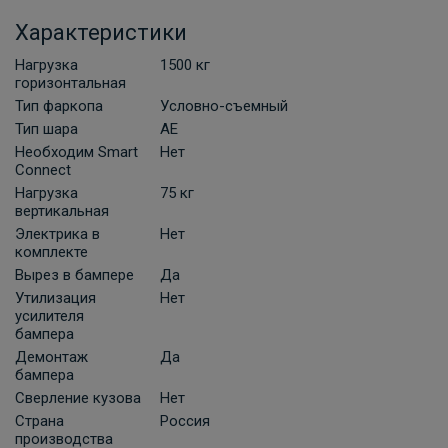
В НАЛИЧИИ
900 ₽
Характеристики
Нагрузка
1500 кг
В корзину
горизонтальная
Тип фаркопа
Условно-съемный
Тип шара
AE
Комплект универсальной
Необходим Smart
Нет
электропроводки фаркопа Artway
Connect
Нагрузка
75 кг
В НАЛИЧИИ
700 ₽
вертикальная
Электрика в
Нет
комплекте
В корзину
Вырез в бампере
Да
Утилизация
Нет
усилителя
бампера
Комплект универсальной электрики
Grand 7-пин
Демонтаж
Да
бампера
ПОД ЗАКАЗ ОТ 10 ДНЕЙ
Сверление кузова
Нет
2 210 ₽
Страна
Россия
производства