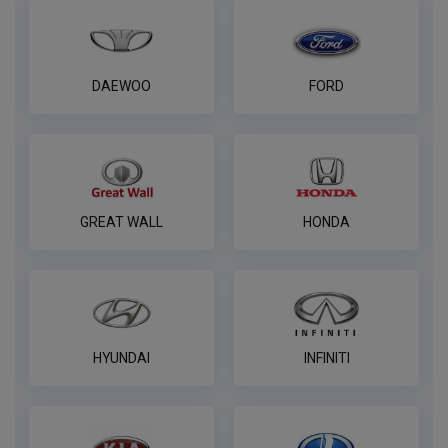
по запросу
В корзину
DAEWOO
FORD
Комплект электрики фаркопа
универсальный без реле WESTFALIA 7-
пин
ПОД ЗАКАЗ ОТ 14 ДНЕЙ
по запросу
GREAT WALL
HONDA
В корзину
Комплект электрики фаркопа
универсальный без реле WESTFALIA 13-
HYUNDAI
INFINITI
пин
ПОД ЗАКАЗ ОТ 14 ДНЕЙ
по запросу