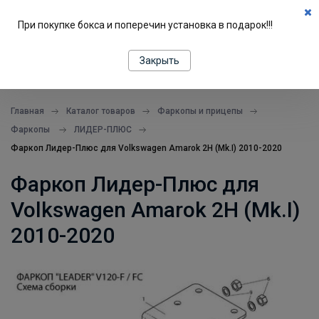
0
При покупке бокса и поперечин установка в подарок!!!
ПОДБОР ПО МАШИНЕ
Закрыть
все в одном месте
Главная
Каталог товаров
Фаркопы и прицепы
Фаркопы
ЛИДЕР-ПЛЮС
Фаркоп Лидер-Плюс для Volkswagen Amarok 2H (Mk.I) 2010-2020
Фаркоп Лидер-Плюс для
Volkswagen Amarok 2H (Mk.I)
2010-2020