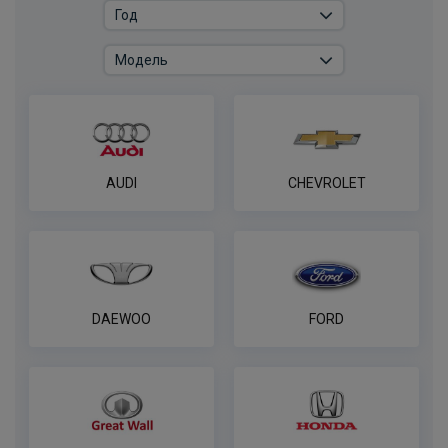
В корзину
Розетка к ТСУ EDV 7P с электрожгутом
1,9 м в пакете (улучшенная) Bosal-VFM
ПОД ЗАКАЗ ОТ 14 ДНЕЙ
по запросу
AUDI
CHEVROLET
В корзину
Универсальный комплект электрики
WESTFALIA для лёгкие коммерческие
DAEWOO
FORD
грузовики и платформы
ПОД ЗАКАЗ ОТ 14 ДНЕЙ
по запросу
В корзину