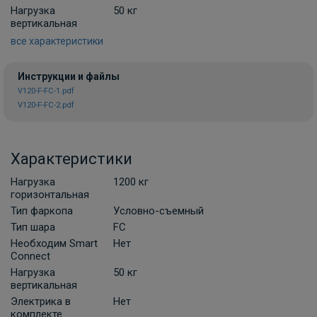
В НАЛИЧИИ
Нагрузка
50 кг
900 ₽
вертикальная
все характеристики
В корзину
Инструкции и файлы
V120-F-FC-1.pdf
V120-F-FC-2.pdf
Комплект универсальной
электропроводки фаркопа Artway
В НАЛИЧИИ
700 ₽
Характеристики
Нагрузка
1200 кг
В корзину
горизонтальная
Тип фаркопа
Условно-съемный
Тип шара
FC
Комплект универсальной электрики
Необходим Smart
Нет
Grand 7-пин
Connect
Нагрузка
50 кг
ПОД ЗАКАЗ ОТ 10 ДНЕЙ
2 210 ₽
вертикальная
Электрика в
Нет
комплекте