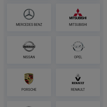
Универсальный комплект электрики
WESTFALIA
ПОД ЗАКАЗ ОТ 14 ДНЕЙ
по запросу
MERCEDES BENZ
MITSUBISHI
В корзину
Розетка универсальная электрическая
REESE
NISSAN
OPEL
ПОД ЗАКАЗ ОТ 14 ДНЕЙ
по запросу
В корзину
PORSCHE
RENAULT
Универсальная электрика AvtoS к
фаркопу 7 pin