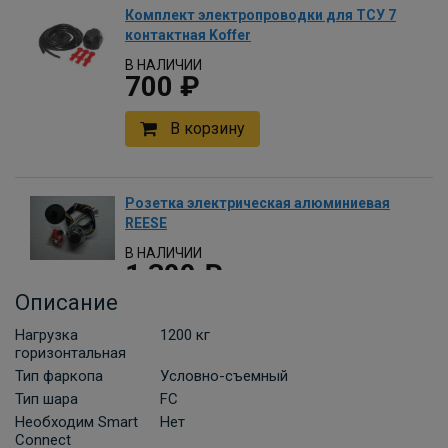
Комплект электропроводки для ТСУ 7
контактная Koffer
В НАЛИЧИИ
700 ₽
В корзину
Розетка электрическая алюминиевая
REESE
В НАЛИЧИИ
1 300 ₽
Описание
В корзину
Нагрузка
1200 кг
горизонтальная
Тип фаркопа
Условно-съемный
Комплект универсальной
Тип шара
FC
электропроводки фаркопа Лидер-плюс
Необходим Smart
Нет
(Россия)
Connect