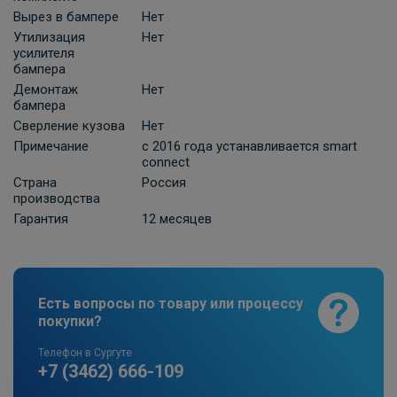
В корзину
Вырез в бампере
Нет
Утилизация
Нет
усилителя
бампера
Универсальная электрика к фаркопу
КонцептАвто с блоком согласования
Демонтаж
Нет
бампера
-13pin
Сверление кузова
Нет
ПОД ЗАКАЗ ОТ 10 ДНЕЙ
11 740 ₽
Примечание
c 2016 года устанавливается smart
connect
Страна
Россия
В корзину
производства
Гарантия
12 месяцев
Штатная электрика фаркопа Hak-
System для Volkswagen Amarok -7pin
ПОД ЗАКАЗ ОТ 14 ДНЕЙ
Есть вопросы по товару или процессу
по запросу
покупки?
В корзину
Телефон в Сургуте
+7 (3462) 666-109