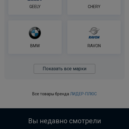
В корзину
GEELY
CHERY
Розетка WESTFALIA 7 контактная
ПОД ЗАКАЗ ОТ 14 ДНЕЙ
по запросу
BMW
RAVON
В корзину
Показать все марки
7-контактная розетка Brink
ПОД ЗАКАЗ ОТ 14 ДНЕЙ
по запросу
Все товары бренда
ЛИДЕР-ПЛЮС
В корзину
Вы недавно смотрели
Розетка WESTFALIA 7-pin,
универсальная