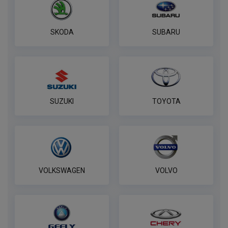
ПОД ЗАКАЗ ОТ 14 ДНЕЙ
по запросу
SKODA
SUBARU
В корзину
Универсальная электрика к фаркопу
PROTECCSS с блоком согласования
Smart connect, комплект
SUZUKI
TOYOTA
ПОД ЗАКАЗ ОТ 14 ДНЕЙ
по запросу
В корзину
VOLKSWAGEN
VOLVO
Комплект к фаркопу PROTECCSS с
блоком согласования Smart connect
ПОД ЗАКАЗ ОТ 14 ДНЕЙ
по запросу