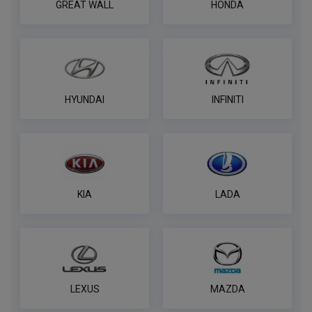
GREAT WALL
HONDA
Комплект электрики фаркопа
универсальный без реле WESTFALIA 7-
пин
ПОД ЗАКАЗ ОТ 14 ДНЕЙ
по запросу
HYUNDAI
INFINITI
В корзину
Комплект электрики фаркопа
KIA
LADA
универсальный без реле WESTFALIA 13-
пин
ПОД ЗАКАЗ ОТ 14 ДНЕЙ
по запросу
В корзину
LEXUS
MAZDA