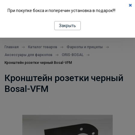
0
При покупке бокса и поперечин установка в подарок!!!
ПОДБОР ПО МАШИНЕ
Закрыть
все в одном месте
Главная
Каталог товаров
Фаркопы и прицепы
Аксессуары для фаркопов
ORIS-BOSAL
Кронштейн розетки черный Bosal-VFM
Кронштейн розетки черный
Bosal-VFM