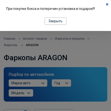
0
При покупке бокса и поперечин установка в подарок!!!
ПОДБОР ПО МАШИНЕ
Закрыть
все в одном месте
Главная
Каталог товаров
Фаркопы и прицепы
Фаркопы
ARAGON
Фаркопы ARAGON
Подбор по автомобилю