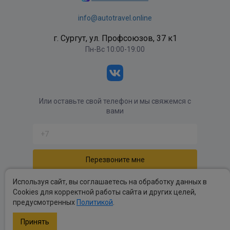
info@autotravel.online
г. Сургут, ул. Профсоюзов, 37 к1
Пн-Вс 10:00-19:00
Или оставьте свой телефон и мы свяжемся с
вами
Отправляя форму вы соглашаетесь с
политикой
Используя сайт, вы соглашаетесь на обработку данных в
обработки персональных данных
.
Cookies для корректной работы сайта и других целей,
предусмотренных
Политикой
.
Политика обработки персональных данных
.
Публичные оферты
.
Принять
Copyright autotravel © 2026 Все права защищены