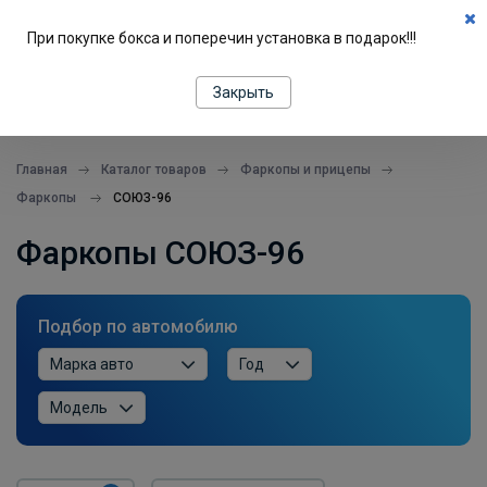
0
При покупке бокса и поперечин установка в подарок!!!
ПОДБОР ПО МАШИНЕ
Закрыть
все в одном месте
Главная
Каталог товаров
Фаркопы и прицепы
Фаркопы
СОЮЗ-96
Фаркопы СОЮЗ-96
Подбор по автомобилю