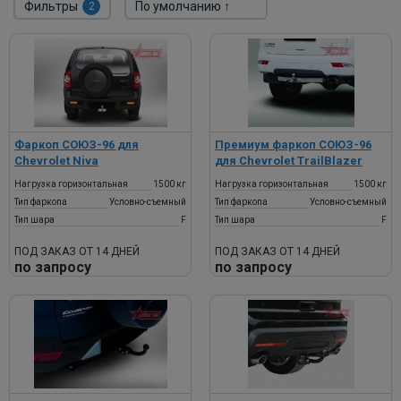
Фильтры
2
Фаркоп СОЮЗ-96 для
Премиум фаркоп СОЮЗ-96
Chevrolet Niva
для Chevrolet TrailBlazer
Нагрузка горизонтальная
1500 кг
Нагрузка горизонтальная
1500 кг
Тип фаркопа
Условно-съемный
Тип фаркопа
Условно-съемный
Тип шара
F
Тип шара
F
ПОД ЗАКАЗ ОТ 14 ДНЕЙ
ПОД ЗАКАЗ ОТ 14 ДНЕЙ
по запросу
по запросу