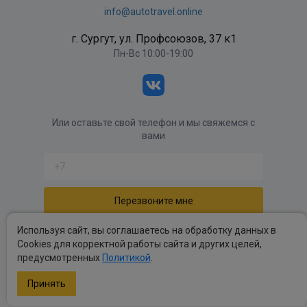
info@autotravel.online
г. Сургут, ул. Профсоюзов, 37 к1
Пн-Вс 10:00-19:00
Или оставьте свой телефон и мы свяжемся с
вами
Отправляя форму вы соглашаетесь с
политикой
Используя сайт, вы соглашаетесь на обработку данных в
обработки персональных данных
.
Cookies для корректной работы сайта и других целей,
предусмотренных
Политикой
.
Политика обработки персональных данных
.
Публичные оферты
.
Принять
Copyright autotravel © 2026 Все права защищены