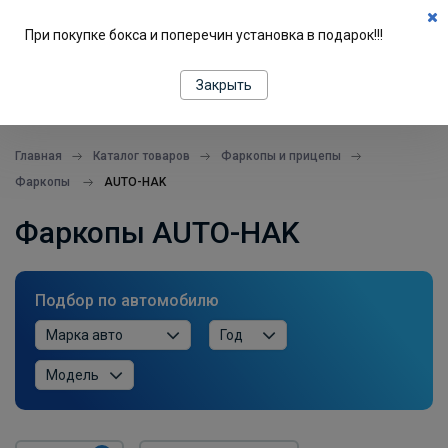
0
При покупке бокса и поперечин установка в подарок!!!
ПОДБОР ПО МАШИНЕ
Закрыть
все в одном месте
Главная
Каталог товаров
Фаркопы и прицепы
Фаркопы
AUTO-HAK
Фаркопы AUTO-HAK
Подбор по автомобилю