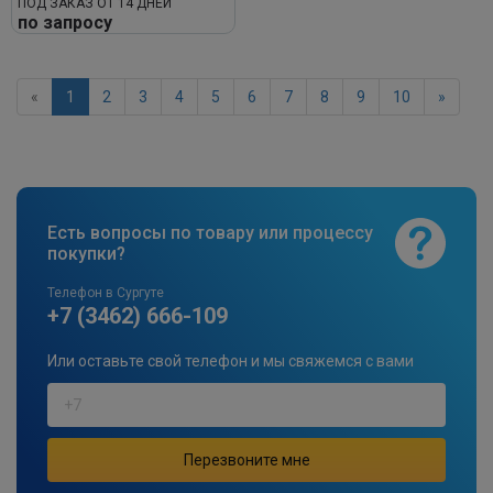
ПОД ЗАКАЗ ОТ 14 ДНЕЙ
по запросу
«
1
2
3
4
5
6
7
8
9
10
»
Есть вопросы по товару или процессу
покупки?
Телефон в Сургуте
+7 (3462) 666-109
Или оставьте свой телефон и мы свяжемся с вами