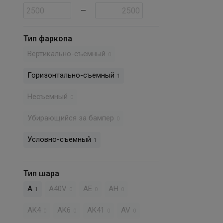
—
Тип фаркопа
Вертикально-съемный
0
Горизонтально-съемный
1
Несъемный
0
Убирающийся за бампер
0
Условно-съемный
1
Тип шара
A
A40V
AE
AH
1
0
0
0
AK4
AK6
AK41
AV
0
0
0
0