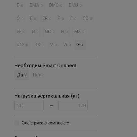
B
BMA
BMC
BMU
0
0
0
0
C
E
ER
F
F
FC
0
0
0
0
0
0
FE
G
GC
H
MX
0
0
0
0
0
R12
RX
V
W
Е
0
0
0
0
1
Необходим Smart Connect
Да
Нет
2
0
Нагрузка вертикальная (кг)
—
Электрика в комплекте