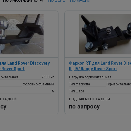
ПО УМОЛЧАНИЮ
ПО ЦЕНЕ
ПО ИМЕНИ
ля Land Rover Discovery
Фаркоп RT для Land Rover Dis
ge Rover Sport
III, IV/ Range Rover Sport
зонтальная
2500 кг
Нагрузка горизонтальная
Условно-съемный
Тип фаркопа
Горизонтальн
A
Тип шара
Т 14 ДНЕЙ
ПОД ЗАКАЗ ОТ 14 ДНЕЙ
осу
по запросу