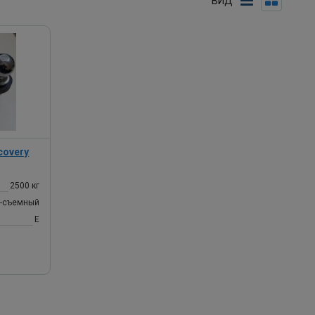
ВИД
covery
2500 кг
о-съемный
Е