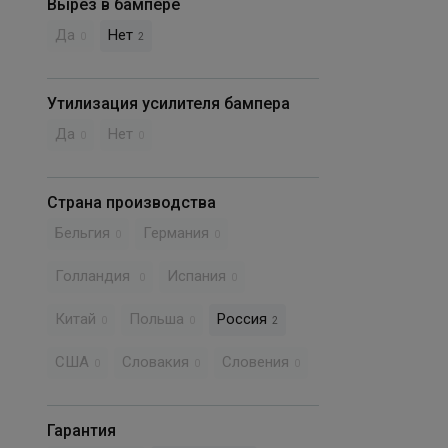
Вырез в бампере
Да
Нет
0
2
Утилизация усилителя бампера
Да
Нет
0
0
Страна производства
Бельгия
Германия
0
0
Голландия
Испания
0
0
Китай
Польша
Россия
0
0
2
США
Словакия
Словения
0
0
0
Гарантия