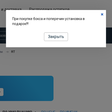
 и доставка
Распродажа остатков
Аренда автобоксов
При покупке бокса и поперечин установка в
подарок!!!
Закрыть
пы
RT