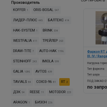
СОРТИРОВАТЬ
Производитель
KOFFER
ORIS-BOSAL
1
547
ЛИДЕР-ПЛЮС
БАЛТЕКС
445
414
HAK-SYSTEM
BRINK
1
334
WESTFALIA
ТРЕЙЛЕР
411
263
DRAW-TITE
AUTO-HAK
Фаркоп RT д
7
1196
III, IV / Ran
STEINHOFF
IMIOLA
243
599
Нагрузка гори
Тип фаркопа
GALIA
AVTOS
1095
439
Тип шара
ПОД ЗАКАЗ О
TAVIALS
СОЮЗ-96
RT
84
81
2
по запр
ДЗК
REESE
MOTODOR
54
11
223
ARAGON
БИЗОН
1
226