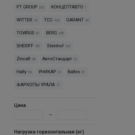
PT GROUP
КОНЦЕПТАВТО
252
1
WITTER
ТСС
GARANT
16
424
24
TOWRUS
BERG
67
209
SHERIFF
Steinhof
187
367
ZincaR
АвтоСтандарт
28
15
Halty
УНИКАР
Baltex
96
51
37
ФАРКОПЫ УРАЛА
17
Цена
—
Нагрузка горизонтальная (кг)