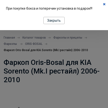
0
При покупке бокса и поперечин установка в подарок!!!
ПОДБОР ПО МАШИНЕ
Закрыть
все в одном месте
Главная
Каталог товаров
Фаркопы и прицепы
Фаркопы
ORIS-BOSAL
Фаркоп Oris-Bosal для KIA Sorento (Mk.I рестайл) 2006-2010
Фаркоп Oris-Bosal для KIA
Sorento (Mk.I рестайл) 2006-
2010