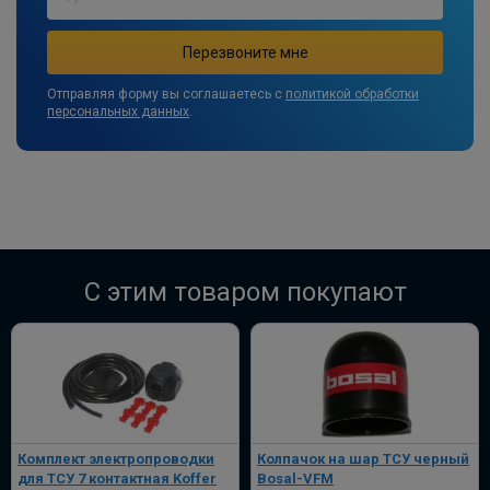
Отправляя форму вы соглашаетесь с
политикой обработки
персональных данных
.
C этим товаром покупают
Комплект электропроводки
Колпачок на шар ТСУ черный
для ТСУ 7 контактная Koffer
Bosal-VFM