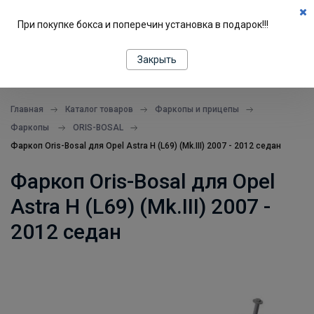
0
При покупке бокса и поперечин установка в подарок!!!
ПОДБОР ПО МАШИНЕ
Закрыть
все в одном месте
Главная
Каталог товаров
Фаркопы и прицепы
Фаркопы
ORIS-BOSAL
Фаркоп Oris-Bosal для Opel Astra Н (L69) (Mk.III) 2007 - 2012 седан
Фаркоп Oris-Bosal для Opel
Astra Н (L69) (Mk.III) 2007 -
2012 седан