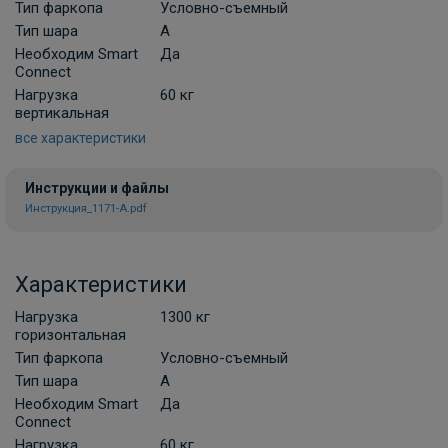
Комплект универсальной электрики
Тип фаркопа
Условно-съемный
Koffer с блоком согласования 7-пин
Тип шара
A
Необходим Smart
В НАЛИЧИИ
Да
3 000 ₽
Connect
Нагрузка
60 кг
вертикальная
В корзину
все характеристики
Инструкции и файлы
Набор электрики фаркопа КонцептАвто
Инструкция_1171-A.pdf
KA.SC.7.2 с блоком согласования 7-пин
ПОД ЗАКАЗ ОТ 10 ДНЕЙ
7 800 ₽
Характеристики
В корзину
Нагрузка
1300 кг
горизонтальная
Тип фаркопа
Условно-съемный
Комплект универсальной электрики
Тип шара
A
КонцептАвто с блоком согласования 7-
Необходим Smart
Да
пин
Connect
Нагрузка
60 кг