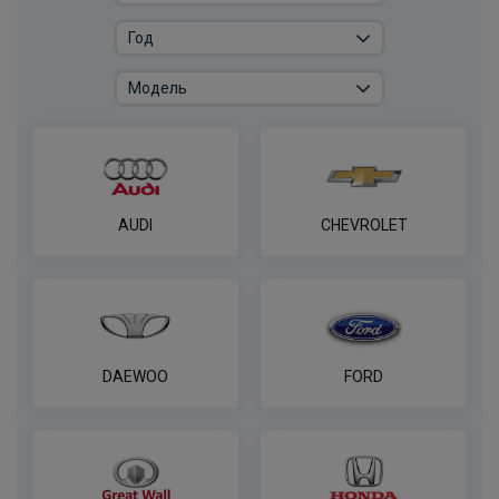
Комплект универсальной электрики
WESTFALIA с блоком согласования 13-
пин
ПОД ЗАКАЗ ОТ 14 ДНЕЙ
по запросу
В корзину
AUDI
CHEVROLET
Универсальная электрика AvtoS ​ с
блоком согласования​
ПОД ЗАКАЗ ОТ 14 ДНЕЙ
по запросу
DAEWOO
FORD
В корзину
Блок согласования Artway