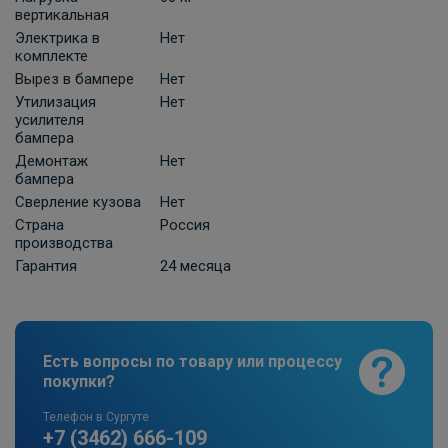
ПОД ЗАКАЗ ОТ 10 ДНЕЙ
3 630 ₽
вертикальная
Электрика в
Нет
комплекте
В корзину
Вырез в бампере
Нет
Утилизация
Нет
усилителя
бампера
Универсальная электрика к фаркопу
КонцептАвто с блоком согласования
Демонтаж
Нет
бампера
-13pin
Сверление кузова
Нет
ПОД ЗАКАЗ ОТ 10 ДНЕЙ
11 740 ₽
Страна
Россия
производства
Гарантия
24 месяца
В корзину
Штатная электрика фаркопа Hak-
Есть вопросы по товару или процессу
System для Opel Astra H , Astra H GTC ,
покупки?
Astra H -7pin
ПОД ЗАКАЗ ОТ 14 ДНЕЙ
Телефон в Сургуте
по запросу
+7 (3462) 666-109