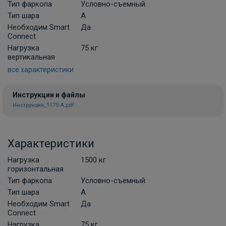
Комплект универсальной электрики
Тип фаркопа
Условно-съемный
Koffer с блоком согласования 7-пин
Тип шара
A
Необходим Smart
В НАЛИЧИИ
Да
3 000 ₽
Connect
Нагрузка
75 кг
вертикальная
В корзину
все характеристики
Инструкции и файлы
Набор электрики фаркопа КонцептАвто
Инструкция_1175-A.pdf
KA.SC.7.2 с блоком согласования 7-пин
ПОД ЗАКАЗ ОТ 10 ДНЕЙ
7 800 ₽
Характеристики
В корзину
Нагрузка
1500 кг
горизонтальная
Тип фаркопа
Условно-съемный
Комплект универсальной электрики
Тип шара
A
КонцептАвто с блоком согласования 7-
Необходим Smart
Да
пин
Connect
Нагрузка
75 кг