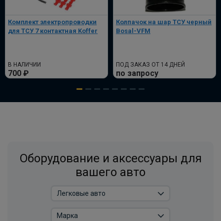
Комплект электропроводки
Колпачок на шар ТСУ черный
Штатная электрика фаркопа Hak-
для ТСУ 7 контактная Koffer
Bosal-VFM
System для Opel Zafira B 13-pin
ПОД ЗАКАЗ ОТ 14 ДНЕЙ
по запросу
В НАЛИЧИИ
ПОД ЗАКАЗ ОТ 14 ДНЕЙ
700 ₽
по запросу
В корзину
Комплект электрики фаркопа
WESTFALIA универсальный с блоком
согласования
ПОД ЗАКАЗ ОТ 14 ДНЕЙ
Оборудование и аксессуары для
по запросу
вашего авто
В корзину