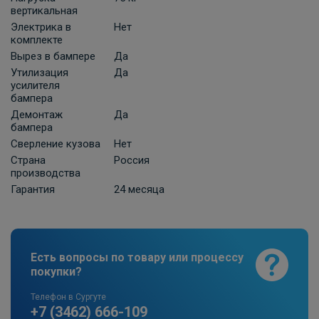
ПОД ЗАКАЗ ОТ 10 ДНЕЙ
3 630 ₽
вертикальная
Электрика в
Нет
комплекте
В корзину
Вырез в бампере
Да
Утилизация
Да
усилителя
бампера
Универсальная электрика к фаркопу
КонцептАвто с блоком согласования
Демонтаж
Да
бампера
-13pin
Сверление кузова
Нет
ПОД ЗАКАЗ ОТ 10 ДНЕЙ
11 740 ₽
Страна
Россия
производства
Гарантия
24 месяца
В корзину
Штатная электрика фаркопа Hak-
Есть вопросы по товару или процессу
System для Opel Zafira B /Opel Astra H
покупки?
хетчбек/универсал 7-pin
ПОД ЗАКАЗ ОТ 14 ДНЕЙ
Телефон в Сургуте
по запросу
+7 (3462) 666-109