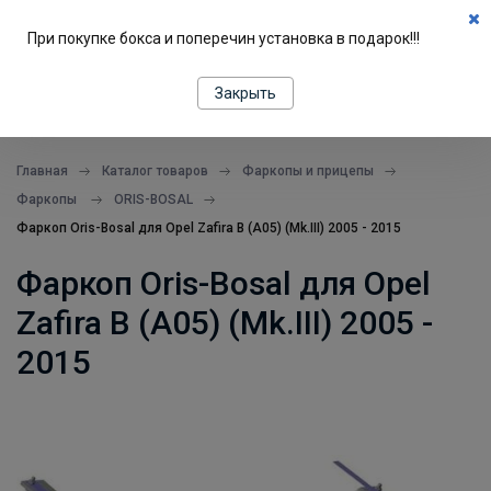
0
При покупке бокса и поперечин установка в подарок!!!
ПОДБОР ПО МАШИНЕ
Закрыть
все в одном месте
Главная
Каталог товаров
Фаркопы и прицепы
Фаркопы
ORIS-BOSAL
Фаркоп Oris-Bosal для Opel Zafira B (A05) (Mk.III) 2005 - 2015
Фаркоп Oris-Bosal для Opel
Zafira B (A05) (Mk.III) 2005 -
2015